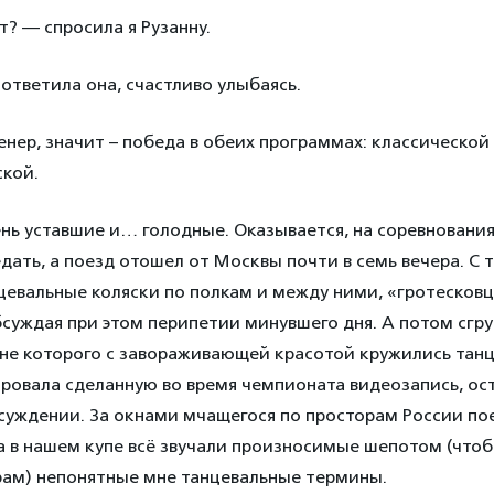
т? — спросила я Рузанну.
ответила она, счастливо улыбаясь.
енер, значит – победа в обеих программах: классической
кой.
нь уставшие и… голодные. Оказывается, на соревнования
ать, а поезд отошел от Москвы почти в семь вечера. С 
цевальные коляски по полкам и между ними, «гротесковц
бсуждая при этом перипетии минувшего дня. А потом сгру
ране которого с завораживающей красотой кружились тан
ровала сделанную во время чемпионата видеозапись, ос
бсуждении. За окнами мчащегося по просторам России по
 а в нашем купе всё звучали произносимые шепотом (что
ам) непонятные мне танцевальные термины.