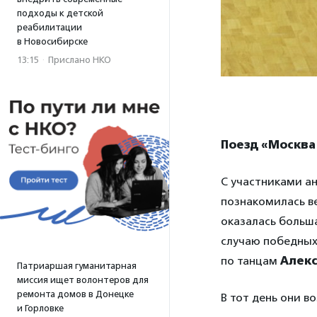
подходы к детской
реабилитации
в Новосибирске
13:15
·
Прислано НКО
Поезд «Москва
С участниками а
познакомилась ве
оказалась больша
случаю победных 
по танцам
Алек
Патриаршая гуманитарная
миссия ищет волонтеров для
ремонта домов в Донецке
В тот день они в
и Горловке