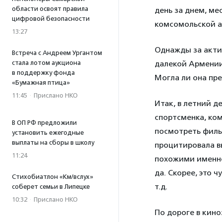
области освоят правила
день за днем, ме
цифровой безопасности
комсомольской а
13:27
Однажды за актив
Встреча с Андреем Ургантом
далекой Армении
стала лотом аукциона
в поддержку фонда
Могла ли она пре
«Бумажная птица»
11:45
·
Прислано НКО
Итак, в летний д
спортсменка, ко
В ОП РФ предложили
посмотреть фильм
установить ежегодные
выплаты на сборы в школу
процитировала в
11:24
похожими именно 
да. Скорее, это 
Стихобиатлон «Км/вслух»
т.д.
соберет семьи в Липецке
10:32
·
Прислано НКО
По дороге в кино