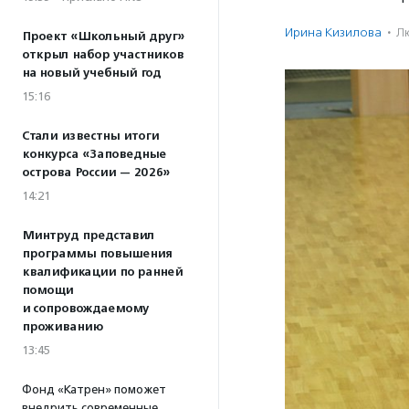
Ирина Кизилова
·
Л
Проект «Школьный друг»
открыл набор участников
на новый учебный год
15:16
Стали известны итоги
конкурса «Заповедные
острова России — 2026»
14:21
Минтруд представил
программы повышения
квалификации по ранней
помощи
и сопровождаемому
проживанию
13:45
Фонд «Катрен» поможет
внедрить современные