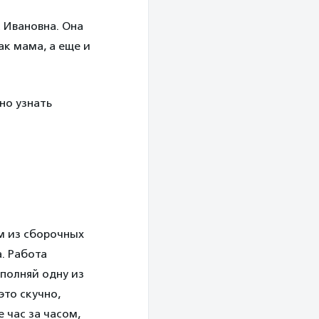
 Ивановна. Она
ак мама, а еще и
но узнать
м из сборочных
. Работа
ыполняй одну из
это скучно,
 час за часом,