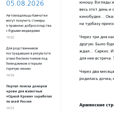
05.08.2026
юношу. Взгляды и
весь этот день и
Автовладельцы Камчатки
кинобудке… Оказа
могут получить стикеры
на турбазу прие
о правилах добрососедства
с бурыми медведями
Через три дня на
18:02
другую. Было бур
Для родственников
ждал… Саркис. И
пострадавших в результате
для нее встреча.
атаки беспилотников под
Геленджиком открыли
горячую линию
Через два месяца
16:58
родилась дочка, 
Портал поиска доноров
крови для животных
«Одной Крови» заработал
по всей России
Армянские стр
16:53