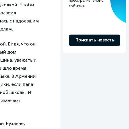
пресс-релиз, анонс
уколкой. Чтобы
события.
 освоил
лась с надоевшим
делам.
Прислать новость
й. Видя, что он
ный дом
нщина, уважать и
ришло время
языке. В Армении
ики, если папа
ной, школы. И
Такое вот
н. Рузанне,