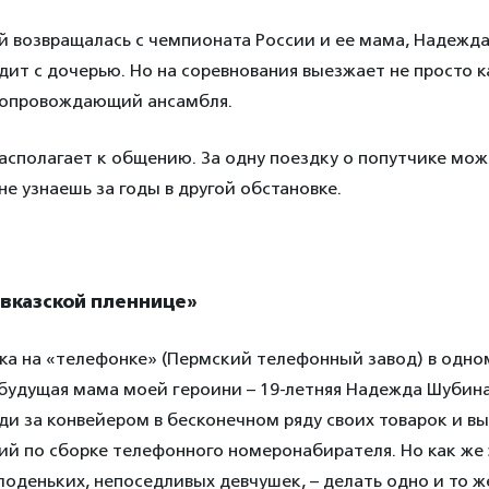
й возвращалась с чемпионата России и ее мама, Надежда
здит с дочерью. Но на соревнования выезжает не просто к
сопровождающий ансамбля.
асполагает к общению. За одну поездку о попутчике мож
 не узнаешь за годы в другой обстановке.
авказской пленнице»
ека на «телефонке» (Пермский телефонный завод) в одно
 будущая мама моей героини – 19-летняя Надежда Шубина
ди за конвейером в бесконечном ряду своих товарок и в
й по сборке телефонного номеронабирателя. Но как же 
оденьких, непоседливых девчушек, – делать одно и то же