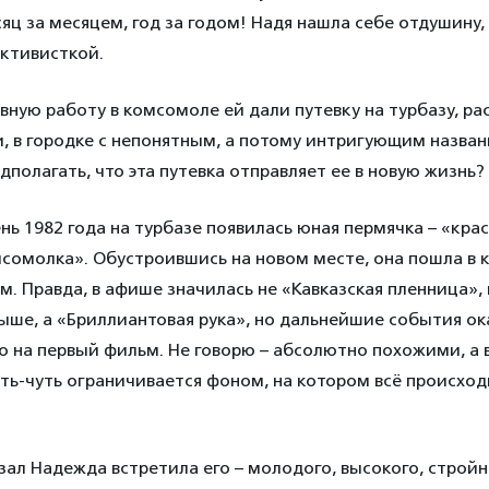
сяц за месяцем, год за годом! Надя нашла себе отдушину,
ктивисткой.
ную работу в комсомоле ей дали путевку на турбазу, р
, в городке с непонятным, а потому интригующим назван
дполагать, что эта путевка отправляет ее в новую жизнь?
ень 1982 года на турбазе появилась юная пермячка – «кра
мсомолка». Обустроившись на новом месте, она пошла в 
. Правда, в афише значилась не «Кавказская пленница»,
ыше, а «Бриллиантовая рука», но дальнейшие события ок
на первый фильм. Не говорю – абсолютно похожими, а в
чуть-чуть ограничивается фоном, на котором всё происход
зал Надежда встретила его – молодого, высокого, строй