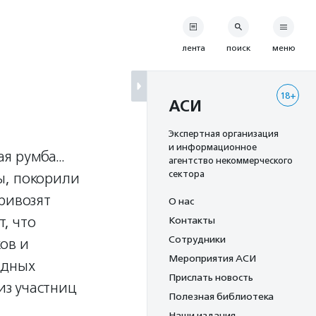
лента
поиск
меню
18+
АСИ
Экспертная организация
и информационное
ая румба…
агентство некоммерческого
сектора
ы, покорили
ривозят
О нас
т, что
Контакты
Сотрудники
ов и
Мероприятия АСИ
идных
Прислать новость
из участниц
Полезная библиотека
Наши издания