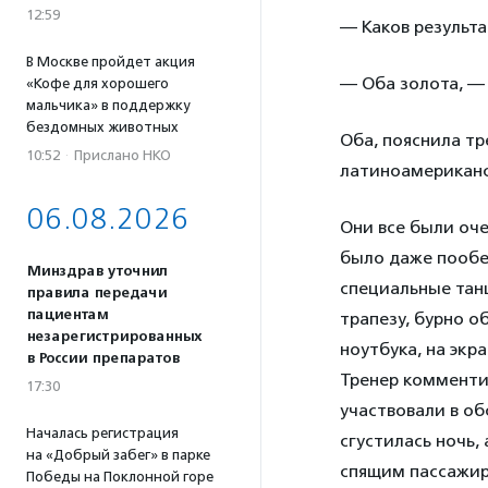
12:59
— Каков результа
В Москве пройдет акция
— Оба золота, — 
«Кофе для хорошего
мальчика» в поддержку
бездомных животных
Оба, пояснила тр
10:52
·
Прислано НКО
латиноамериканс
06.08.2026
Они все были оче
было даже пообед
Минздрав уточнил
специальные тан
правила передачи
пациентам
трапезу, бурно о
незарегистрированных
ноутбука, на эк
в России препаратов
Тренер комменти
17:30
участвовали в о
Началась регистрация
сгустилась ночь,
на «Добрый забег» в парке
спящим пассажир
Победы на Поклонной горе