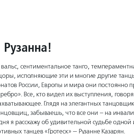
 Рузанна!
вальс, сентиментальное танго, темпераментн
цоры, исполняющие эти и многие другие танц
натов России, Европы и мира они постоянно п
еребро». Все, кто видел их выступления, говоря
ахватывающее. Глядя на элегантных танцовщик
анцовщиц, забываешь, что все они – на инвал
одня я расскажу об удивительной судьбе одной 
тивных танцев «Гротеск» — Рузанне Казарян.