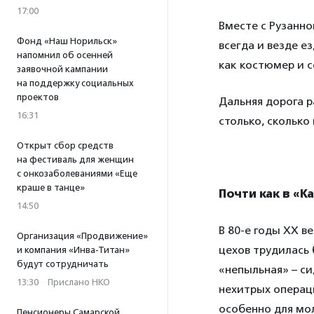
17:00
Вместе с Рузанно
Фонд «Наш Норильск»
всегда и везде е
напомнил об осенней
как костюмер и 
заявочной кампании
на поддержку социальных
проектов
Дальняя дорога р
16:31
столько, сколько
Открыт сбор средств
на фестиваль для женщин
с онкозаболеваниями «Еще
краше в танце»
Почти как в «К
14:50
В 80-е годы XX в
Организация «Продвижение»
цехов трудилась
и компания «Инва-Титан»
будут сотрудничать
«непыльная» – си
13:30
·
Прислано НКО
нехитрых операци
особенно для мол
Пенсионеры Самарской