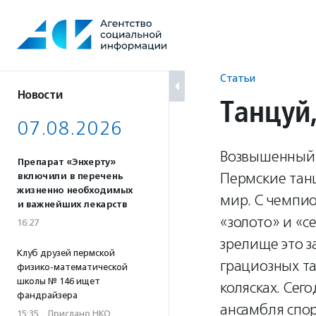
Перейти
к
содержанию
Статьи
Новости
Танцуй,
07.08.2026
Возвышенный 
Препарат «Энхерту»
Пермские тан
включили в перечень
жизненно необходимых
мир. С чемпио
и важнейших лекарств
«золото» и «с
16:27
зрелище это з
Клуб друзей пермской
грациозных т
физико-математической
школы № 146 ищет
колясках. Сег
фандрайзера
ансамбля спор
15:35
·
Прислано НКО