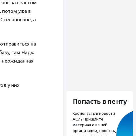
еанс за сеансом
 потом уже в
 Степановане, а
 отправиться на
базу, там Надю
е неожиданная
од у них
Попасть в ленту
Как попасть в новости
АСИ? Пришлите
материал о вашей
организации, новость,