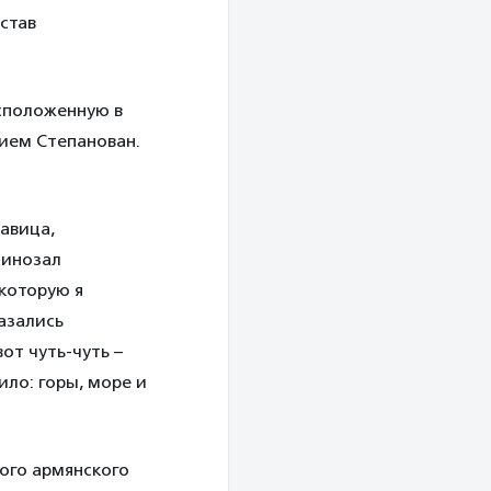
 став
асположенную в
ием Степанован.
савица,
кинозал
 которую я
азались
от чуть-чуть –
ило: горы, море и
ного армянского