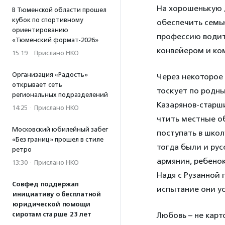
На хорошенькую 
В Тюменской области прошел
кубок по спортивному
обеспечить семь
ориентированию
профессию водите
«Тюменский формат-2026»
конвейером и ко
15:19
·
Прислано НКО
Организация «Радость»
Через некоторое 
открывает сеть
тоскует по родны
региональных подразделений
Казарянов-старши
14:25
·
Прислано НКО
чтить местные об
Московский юбилейный забег
поступать в школ
«Без границ» прошел в стиле
тогда были и рус
ретро
армянин, ребенок
13:30
·
Прислано НКО
Надя с Рузанной 
Совфед поддержал
испытание они ус
инициативу о бесплатной
юридической помощи
Любовь – не карт
сиротам старше 23 лет