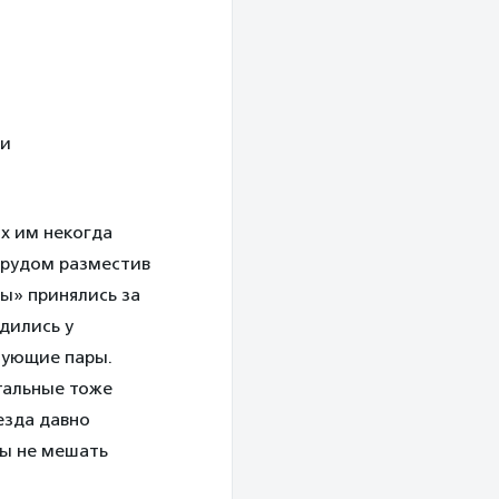
 и
х им некогда
трудом разместив
ы» принялись за
дились у
цующие пары.
тальные тоже
езда давно
бы не мешать