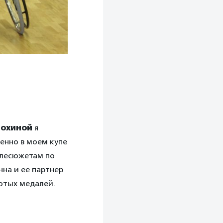
нохиной
я
менно в моем купе
телесюжетам по
нна и ее партнер
отых медалей.