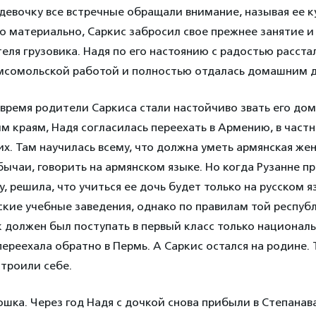
девочку все встречные обращали внимание, называя ее к
ю материально, Саркис забросил свое прежнее занятие и
ля грузовика. Надя по его настоянию с радостью расста
мсомольской работой и полностью отдалась домашним 
время родители Саркиса стали настойчиво звать его домо
м краям, Надя согласилась переехать в Армению, в част
х. Там научилась всему, что должна уметь армянская же
ычаи, говорить на армянском языке. Но когда Рузанне п
у, решила, что учиться ее дочь будет только на русском 
ские учебные заведения, однако по правилам той республ
 должен был поступать в первый класс только националь
переехала обратно в Пермь. А Саркис остался на родине. 
троили себе.
ошка. Через год Надя с дочкой снова прибыли в Степанава