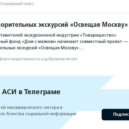
Социальный спорт
ворительных экскурсий «Освещая Москву»
тавителей экскурсионной индустрии «Товарищество»
ьный фонд «Дом с маяком» начинают совместный проект —
ельных экскурсий «Освещая Москву».…
Благотвори­тель­ность и доброволь­чест­во
 АСИ в Телеграме
тей некоммерческого сектора в
але Агенства социальной информации
Подпис