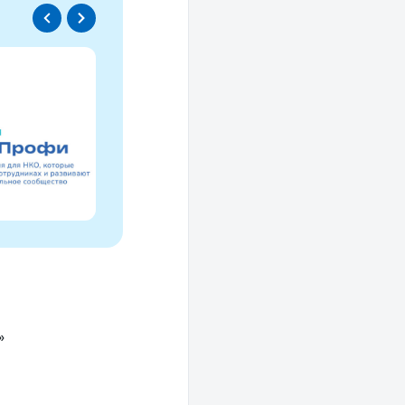
Спецпроект
Проводники социаль
изменений
Это ресурс, созданный для осмысле
НКО за 30 лет и размышлений об об
»