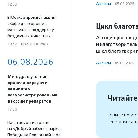
Анонсы
·
05.08.2026
·
12:59
В Москве пройдет акция
«Кофе для хорошего
Цикл благот
мальчика» в поддержку
бездомных животных
Ассоциация предс
10:52
·
Прислано НКО
и Благотворител
цикл благотворит
06.08.2026
Анонсы
·
05.08.2026
·
Минздрав уточнил
правила передачи
пациентам
незарегистрированных
Читайте
в России препаратов
17:30
Больше новос
телеграм-кан
Началась регистрация
на «Добрый забег» в парке
Победы на Поклонной горе