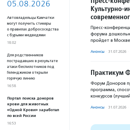
Пресс-конфе
05.08.2026
Культурно-и
современног
Автовладельцы Камчатки
могут получить стикеры
Пресс-конференци
о правилах добрососедства
форума дошкольно
с бурыми медведями
пройдет в Москве 
18:02
Анонсы
·
31.07.2026
·
Для родственников
пострадавших в результате
атаки беспилотников под
Практикум 
Геленджиком открыли
горячую линию
Форум Доноров пр
16:58
программа, спос
конкурсов (лучший
Портал поиска доноров
крови для животных
Анонсы
·
31.07.2026
·
«Одной Крови» заработал
по всей России
16:53