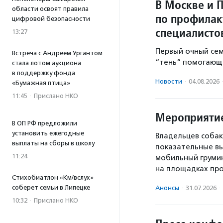
В Москве и 
области освоят правила
по профилак
цифровой безопасности
специалисто
13:27
Первый очный се
Встреча с Андреем Ургантом
“тень“ помогающе
стала лотом аукциона
в поддержку фонда
Новости
·
04.08.2026
«Бумажная птица»
11:45
·
Прислано НКО
Мероприятие
В ОП РФ предложили
установить ежегодные
Владельцев собак
выплаты на сборы в школу
показательные вы
11:24
мобильный грумин
на площадках пр
Стихобиатлон «Км/вслух»
соберет семьи в Липецке
Анонсы
·
31.07.2026
·
10:32
·
Прислано НКО