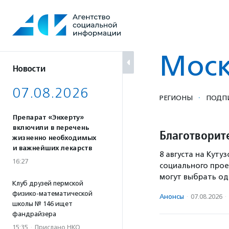
Перейти
к
содержанию
Мос
Новости
07.08.2026
·
РЕГИОНЫ
ПОДП
Препарат «Энхерту»
включили в перечень
Благотворит
жизненно необходимых
и важнейших лекарств
8 августа на Кут
16:27
социального прое
могут выбрать од
Клуб друзей пермской
физико-математической
Анонсы
·
07.08.2026
·
школы № 146 ищет
фандрайзера
15:35
·
Прислано НКО