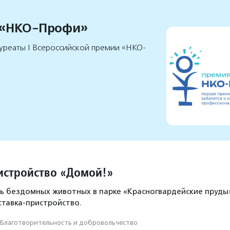
 «НКО-Профи»
уреаты I Всероссийской премии «НКО-
истройство «Домой!»
ь бездомных животных в парке «Красногвардейские пруды
ставка-пристройство.
Благотвори­тель­ность и доброволь­чест­во