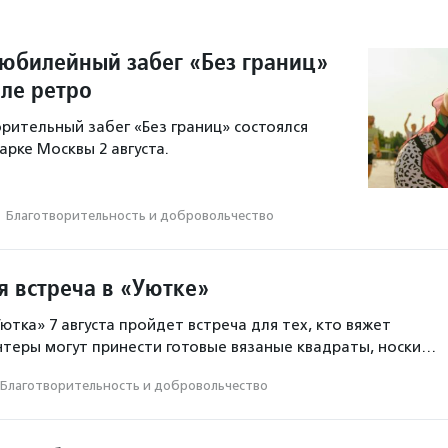
юбилейный забег «Без границ»
иле ретро
рительный забег «Без границ» состоялся
арке Москвы 2 августа.
·
Благотвори­тель­ность и доброволь­чест­во
я встреча в «Уютке»
ютка» 7 августа пройдет встреча для тех, кто вяжет
нтеры могут принести готовые вязаные квадраты, носки…
Благотвори­тель­ность и доброволь­чест­во