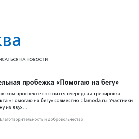
ква
ИСАТЬСЯ НА НОВОСТИ
ельная пробежка «Помогаю на бегу»
узовском проспекте состоится очередная тренировка
кта «Помогаю на бегу» совместно с lamoda.ru. Участники
ну из двух…
Благотвори­тель­ность и доброволь­чест­во