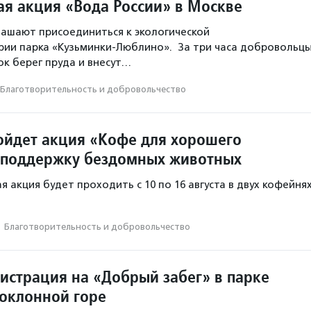
ая акция «Вода России» в Москве
ашают присоединиться к экологической
рии парка «Кузьминки-Люблино». За три часа добровольц
ок берег пруда и внесут…
Благотвори­тель­ность и доброволь­чест­во
ойдет акция «Кофе для хорошего
 поддержку бездомных животных
 акция будет проходить с 10 по 16 августа в двух кофейня
·
Благотвори­тель­ность и доброволь­чест­во
гистрация на «Добрый забег» в парке
оклонной горе