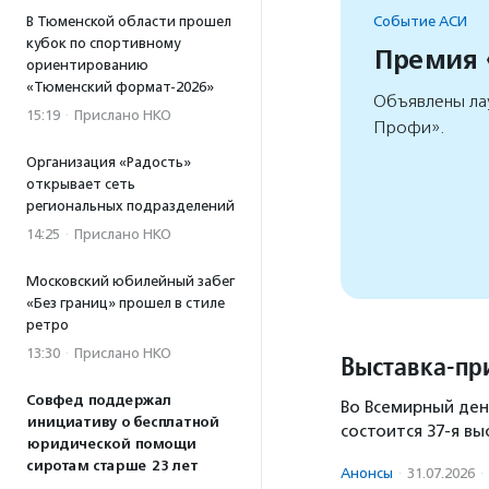
В Тюменской области прошел
Событие АСИ
кубок по спортивному
Премия
ориентированию
«Тюменский формат-2026»
Объявлены ла
15:19
·
Прислано НКО
Профи».
Организация «Радость»
открывает сеть
региональных подразделений
14:25
·
Прислано НКО
Московский юбилейный забег
«Без границ» прошел в стиле
ретро
13:30
·
Прислано НКО
Выставка-пр
Совфед поддержал
Во Всемирный ден
инициативу о бесплатной
состоится 37-я вы
юридической помощи
сиротам старше 23 лет
Анонсы
·
31.07.2026
·