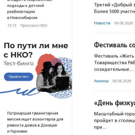
Третий «Добрый з
подходы к детской
более 5000 участн
реабилитации
в Новосибирске
Новости
·
06.08.2026
13:15
·
Прислано НКО
Фестиваль с
Фестиваль «Жить 
Товарищества Ряб
созидательные…
Анонсы
·
06.08.2026
·
«День физку
Патриаршая гуманитарная
Масштабный город
миссия ищет волонтеров для
пройдет в столиц
ремонта домов в Донецке
при…
и Горловке