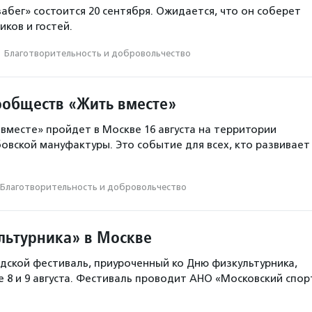
абег» состоится 20 сентября. Ожидается, что он соберет
иков и гостей.
·
Благотвори­тель­ность и доброволь­чест­во
ообществ «Жить вместе»
вместе» пройдет в Москве 16 августа на территории
овской мануфактуры. Это событие для всех, кто развивает
Благотвори­тель­ность и доброволь­чест­во
льтурника» в Москве
ской фестиваль, приуроченный ко Дню физкультурника,
е 8 и 9 августа. Фестиваль проводит АНО «Московский спор