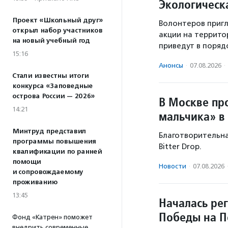
Экологическ
Проект «Школьный друг»
Волонтеров пригл
открыл набор участников
акции на террито
на новый учебный год
приведут в поряд
15:16
Анонсы
·
07.08.2026
·
Стали известны итоги
конкурса «Заповедные
острова России — 2026»
В Москве пр
14:21
мальчика» в
Минтруд представил
Благотворительная
программы повышения
Bitter Drop.
квалификации по ранней
помощи
Новости
·
07.08.2026
и сопровождаемому
проживанию
13:45
Началась ре
Победы на П
Фонд «Катрен» поможет
внедрить современные