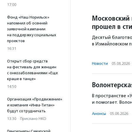
17:00
Московский 
Фонд «Наш Норильск»
напомнил об осенней
прошел в ст
заявочной кампании
на поддержку социальных
Десятый благотво
проектов
в Измайловском п
16:31
Открыт сбор средств
Новости
·
05.08.2026
на фестиваль для женщин
с онкозаболеваниями «Еще
краше в танце»
Волонтерска
14:50
В пространстве «У
Организация «Продвижение»
и помогает. Воло
и компания «Инва-Титан»
будут сотрудничать
Анонсы
·
05.08.2026
·
13:30
·
Прислано НКО
Пенсионеры Самарской