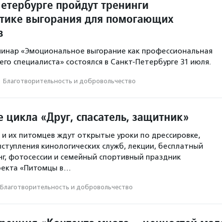
Петербурге пройдут тренинги
тике выгорания для помогающих
в
минар «Эмоциональное выгорание как профессиональная
го специалиста» состоялся в Санкт-Петербурге 31 июля.
·
Благотвори­тель­ность и доброволь­чест­во
 цикла «Друг, спасатель, защитник»
 и их питомцев ждут открытые уроки по дрессировке,
ступления кинологических служб, лекции, бесплатный
г, фотосессии и семейный спортивный праздник
оекта «Питомцы в…
Благотвори­тель­ность и доброволь­чест­во