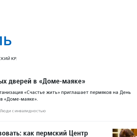
мь
КИЙ КР.
ых дверей в «Доме-маяке»
анизация «Счастье жить» приглашает пермяков на День
в «Доме-маяке».
Люди с инвалидностью
вовать: как пермский Центр