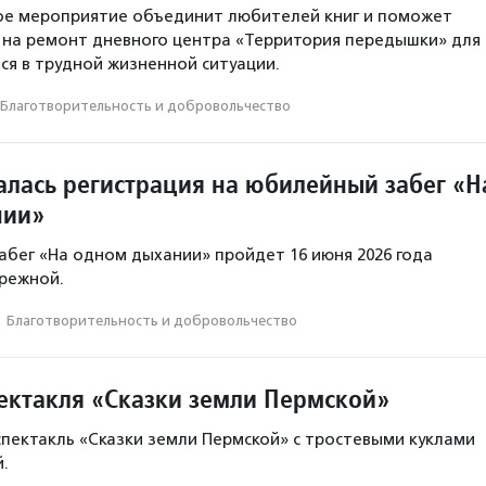
ое мероприятие объединит любителей книг и поможет
 на ремонт дневного центра «Территория передышки» для
ся в трудной жизненной ситуации.
Благотвори­тель­ность и доброволь­чест­во
алась регистрация на юбилейный забег «Н
нии»
абег «На одном дыхании» пройдет 16 июня 2026 года
режной.
·
Благотвори­тель­ность и доброволь­чест­во
ектакля «Сказки земли Пермской»
спектакль «Сказки земли Пермской» с тростевыми куклами
.