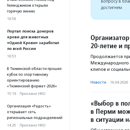
вопросу в бла
Геленджиком открыли
достигнем
горячую линию
16:58
Портал поиска доноров
Организатор
крови для животных
«Одной Крови» заработал
20-летие и 
по всей России
16:53
Продолжается при
Международного 
В Тюменской области прошел
клипов и социаль
кубок по спортивному
ориентированию
Новости
·
16.04.2026
«Тюменский формат-2026»
15:19
·
Прислано НКО
«Выбор в пол
Организация «Радость»
в Перми мож
открывает сеть
в ситуации 
региональных подразделений
14:25
·
Прислано НКО