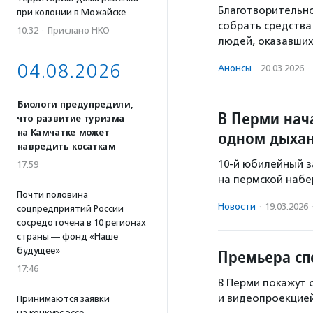
Благотворительн
при колонии в Можайске
собрать средства
10:32
·
Прислано НКО
людей, оказавших
04.08.2026
Анонсы
·
20.03.2026
·
Биологи предупредили,
В Перми нач
что развитие туризма
на Камчатке может
одном дыха
навредить косаткам
10-й юбилейный з
17:59
на пермской набе
Почти половина
Новости
·
19.03.2026
соцпредприятий России
сосредоточена в 10 регионах
страны — фонд «Наше
будущее»
Премьера сп
17:46
В Перми покажут 
и видеопроекцией
Принимаются заявки
на конкурс эссе