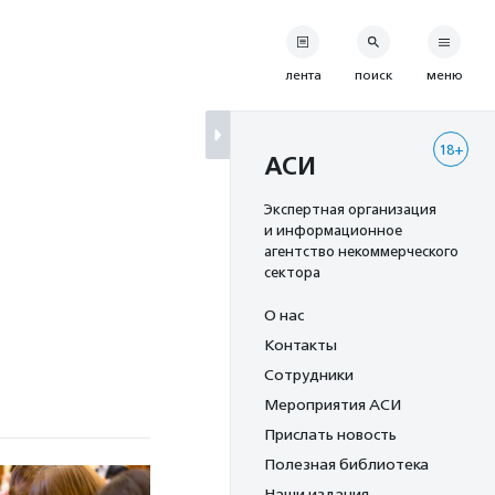
лента
поиск
меню
18+
АСИ
Экспертная организация
и информационное
агентство некоммерческого
сектора
О нас
Контакты
Сотрудники
Мероприятия АСИ
Прислать новость
Полезная библиотека
Наши издания