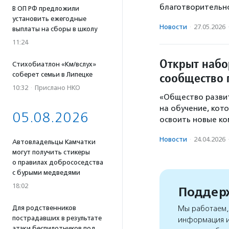
благотворительно
В ОП РФ предложили
установить ежегодные
Новости
·
27.05.2026
выплаты на сборы в школу
11:24
Открыт набо
Стихобиатлон «Км/вслух»
сообщество 
соберет семьи в Липецке
10:32
·
Прислано НКО
«Общество разви
на обучение, ко
05.08.2026
освоить новые ко
Новости
·
24.04.2026
Автовладельцы Камчатки
могут получить стикеры
о правилах добрососедства
с бурыми медведями
18:02
Поддерж
Для родственников
Мы работаем, 
пострадавших в результате
информация и
атаки беспилотников под