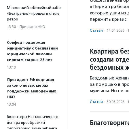
Общественная ор
в Перми три безо
Московский юбилейный забег
которые ушли из д
«Без границ» прошел в стиле
пережить кризис
ретро
13:30
·
Прислано НКО
Статьи
·
14.04.2026
·
Совфед поддержал
инициативу о бесплатной
Квартира без
юридической помощи
создали отд
сиротам старше 23 лет
бездомных 
13:19
Бездомные женщи
Президент РФ подписал
за помощью в пр
закон о новых мерах
мужчины. Но не п
поддержки молодежных
НКО
Статьи
·
30.03.2026
·
13:04
Волонтеры Наставнического
Благотворит
центра преобразили
территорию дома ребенка