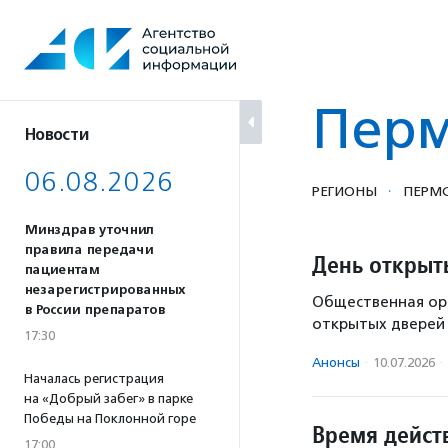
Перейти
к
содержанию
Пер
Новости
06.08.2026
·
РЕГИОНЫ
ПЕРМС
Минздрав уточнил
правила передачи
День открыт
пациентам
незарегистрированных
Общественная орг
в России препаратов
открытых дверей 
17:30
Анонсы
·
10.07.2026
·
Началась регистрация
на «Добрый забег» в парке
Победы на Поклонной горе
Время дейст
17:00