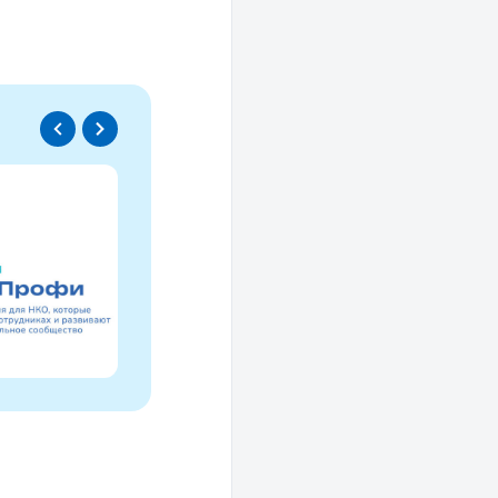
Спецпроект
Проводники социаль
изменений
Это ресурс, созданный для осмысле
НКО за 30 лет и размышлений об об