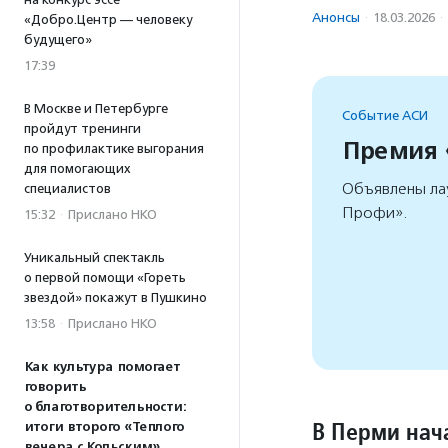
Анонсы
·
18.03.2026
·
«Добро.Центр — человеку
будущего»
17:39
В Москве и Петербурге
Событие АСИ
пройдут тренинги
Премия
по профилактике выгорания
для помогающих
Объявлены ла
специалистов
Профи».
15:32
·
Прислано НКО
Уникальный спектакль
о первой помощи «Гореть
звездой» покажут в Пушкино
13:58
·
Прислано НКО
Как культура помогает
говорить
о благотворительности:
В Перми нач
итоги второго «Теплого
вечера с Кольским»