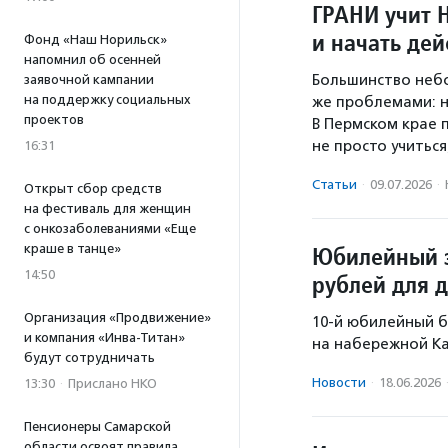
ГРАНИ учит 
и начать дей
Фонд «Наш Норильск»
напомнил об осенней
Большинство небо
заявочной кампании
на поддержку социальных
же проблемами: н
проектов
В Пермском крае 
не просто учитьс
16:31
Статьи
·
09.07.2026
·
Открыт сбор средств
на фестиваль для женщин
с онкозаболеваниями «Еще
краше в танце»
Юбилейный з
14:50
рублей для 
Организация «Продвижение»
10-й юбилейный 
и компания «Инва-Титан»
на набережной Ка
будут сотрудничать
Новости
·
18.06.2026
13:30
·
Прислано НКО
Пенсионеры Самарской
области освоят правила