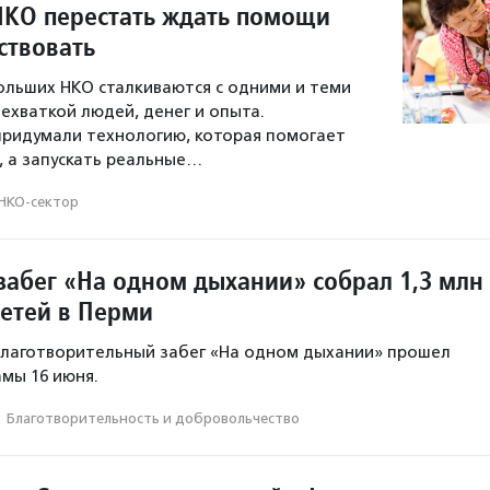
НКО перестать ждать помощи
ствовать
льших НКО сталкиваются с одними и теми
ехваткой людей, денег и опыта.
придумали технологию, которая помогает
я, а запускать реальные…
НКО-сектор
абег «На одном дыхании» собрал 1,3 млн
детей в Перми
благотворительный забег «На одном дыхании» прошел
мы 16 июня.
·
Благотвори­тель­ность и доброволь­чест­во