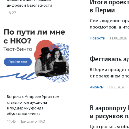
Итоги проек
цифровой безопасности
в Перми
13:27
Семь видеоистори
просмотров, а ит
Новости
·
11.06.2026
Фестиваль а
В Перми пройдет 
с поражением опо
Анонсы
·
09.06.2026
·
Встреча с Андреем Ургантом
стала лотом аукциона
В аэропорту
в поддержку фонда
и рисунков 
«Бумажная птица»
11:45
·
Прислано НКО
Центральным объе