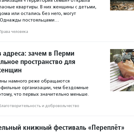
ганизация «Территория семьи» открыла
пасные квартиры. В них женщины с детьми,
ома или остались без него, могут
. Однажды постояльцами…
Права человека
 адреса: зачем в Перми
ельное пространство для
женщин
ны намного реже обращаются
офильные организации, чем бездомные
отому, что первых значительно меньше.
Благотвори­тель­ность и доброволь­чест­во
ельный книжный фестиваль «Переплёт»