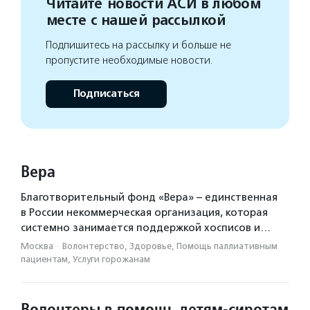
Читайте новости АСИ в любом
Помощь людям с эпилепсией
иппотерапия
месте с нашей рассылкой
Инклюзивная среда
Подпишитесь на рассылку и больше не
Помощь людям в больницах
Помощь людям
пропустите необходимые новости.
Медиация
Помощь людям с синдромом Дауна
Подписаться
Коворкинг
Помощь людям с неврологическими заболеваниями
ремесленные мастерские
Поддержка СО НКО
Вера
помощь людям с фенилкетонурией
Благотворительный фонд «Вера» – единственная
Помощь переселенцам
в России некоммерческая организация, которая
системно занимается поддержкой хосписов и…
Москва
·
Волонтерство, Здоровье, Помощь паллиативным
пациентам, Услуги горожанам
Волонтеры в помощь детям-сиротам