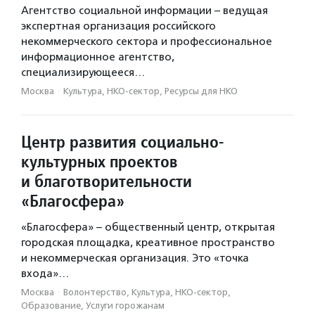
Агентство социальной информации – ведущая
Помощь паллиативным пациентам
экспертная организация российского
некоммерческого сектора и профессиональное
Инклюзивное пространство
информационное агентство,
Поддержка городских сообществ
специализирующееся…
Москва
Помощь женщинам в трудной жизненной ситуации
·
Культура, НКО-сектор, Ресурсы для НКО
Ранняя помощь
наставничество
Центр развития социально-
полезная занятость для людей с ОВЗ
культурных проектов
помощь людям с онкологическими заболеваниями
и благотворительности
Помощь людям с сенсорными нарушениями
«Благосфера»
Паллиативная помощь
«Благосфера» – общественный центр, открытая
городская площадка, креативное пространство
помощь детям с тяжелыми заболеваниями
и некоммерческая организация. Это «точка
Доступная среда
входа»…
Москва
·
Волонтерство, Культура, НКО-сектор,
Сопровождаемое трудоустройство
Образование, Услуги горожанам