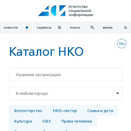
Перейти
к
содержанию
новости
сервисы
поиск
меню
18+
Каталог НКО
В любом городе
Волонтерство
НКО-сектор
Семья и дети
Культура
ОВЗ
Права человека