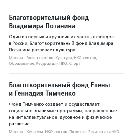
Ресурсный центр НКО
социальный спорт
Дети с РАС
Инклюзивное творчество
Благотворительный фонд
Помощь людям с ВИЧ/СПИДом
Владимира Потанина
Поддержка молодежных инициатив
Один из первых и крупнейших частных фондов
в России, Благотворительный фонд Владимира
Помощь людям с муковисцидозом
Потанина развивает культуру…
Помощь людям с тяжелыми заболеваниями
Москва
·
Волонтерство, Культура, НКО-сектор,
Образование, Ресурсы для НКО, Спорт
Помощь кризисным семьям
Помощь людям с деменцией
Благотворительный фонд Елены
юридическая помощь НКО
Дети с ДЦП
и Геннадия Тимченко
Исследования
Фонд Тимченко создает и осуществляет
Помощь социально уязвимым людям
социально значимые программы, направленные
на интеллектуальное, духовное и физическое
Помощь ветеранам
развитие…
Помощь бездомным людям
Москва
·
Культура, НКО-сектор, Пожилые, Ресурсы для НКО,