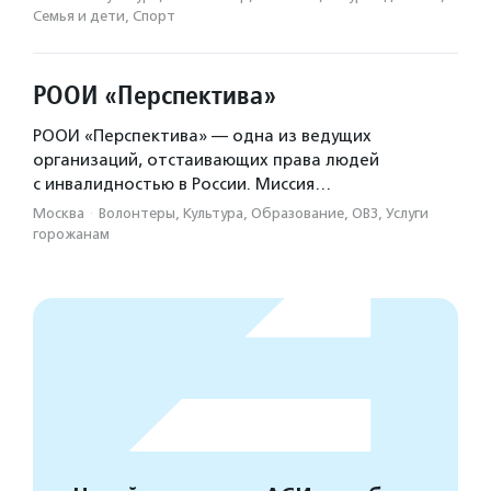
Семья и дети, Спорт
Тюремное служение
здоровый образ жизни
Помощь взрослым
РООИ «Перспектива»
Трудоустройство людей с инвалидностью
РООИ «Перспектива» — одна из ведущих
помощь птицам
помощь людям с лейкемией
организаций, отстаивающих права людей
с инвалидностью в России. Миссия…
помощь недоношенным детям
Москва
·
Волонтеры, Культура, Образование, ОВЗ, Услуги
Раздельный сбор мусора
бездомные люди
горожанам
Помощь подросткам
Помощь зависимым
Помощь морским млекопитающим
Экопросвещение
парадайвинг
Гуманитарная помощь
Краеведение
национальные приоритеты
Помощь выпускникам детских домов и интернатов