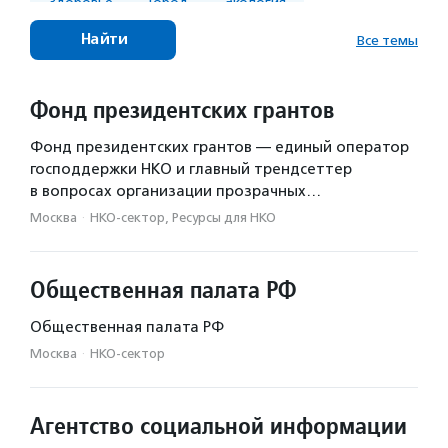
Здоровье
Город
Экология
Услуги горожанам
Образование
Все темы
Соц. бизнес
Ресурсы для НКО
Пожилые
Фонд президентских грантов
Животные
Спорт
Фонд президентских грантов — единый оператор
помощь людям с инвалидностью
господдержки НКО и главный трендсеттер
Поиск пропавших людей
в вопросах организации прозрачных…
Москва
Помощь людям с ментальной инвалидностью
·
НКО-сектор, Ресурсы для НКО
Помощь детям с инвалидностью
Общественная палата РФ
Помощь пожилым людям
Общественная палата РФ
Помощь людям в трудной жизненной ситуации
Москва
·
НКО-сектор
помощь детям с опытом сиротства
Волонтеры
Помощь бездомным
Адаптивный спорт
Агентство социальной информации
Сопровождаемое проживание