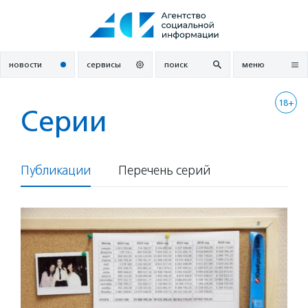
Перейти
к
содержанию
новости
сервисы
поиск
меню
18+
Серии
Публикации
Перечень серий