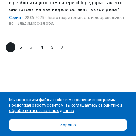
в реабилитационном лагере «Шередарь» так, что
они готовы на две недели оставлять свои дела?
Серии
·
28.05.2026
·
Благотвори­тель­ность и доброволь­чест­
во
·
Владимирская обл.
1
2
3
4
5
Мы используем файлы cookie и метрические программы.
Продолжая работу с сайтом, вы соглашаетесь с
Политикой
обработки персональных данных
Хорошо