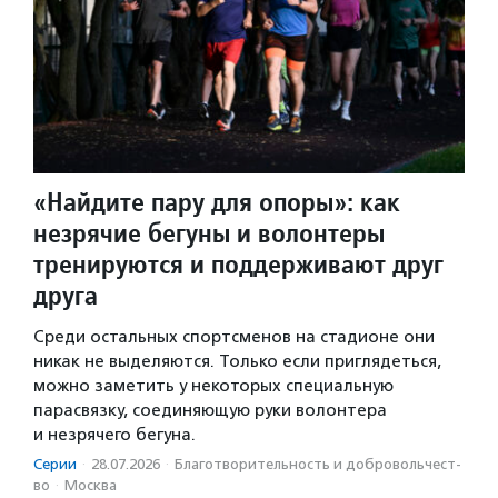
«Найдите пару для опоры»: как
незрячие бегуны и волонтеры
тренируются и поддерживают друг
друга
Среди остальных спортсменов на стадионе они
никак не выделяются. Только если приглядеться,
можно заметить у некоторых специальную
парасвязку, соединяющую руки волонтера
и незрячего бегуна.
Серии
·
28.07.2026
·
Благотвори­тель­ность и доброволь­чест­
во
·
Москва