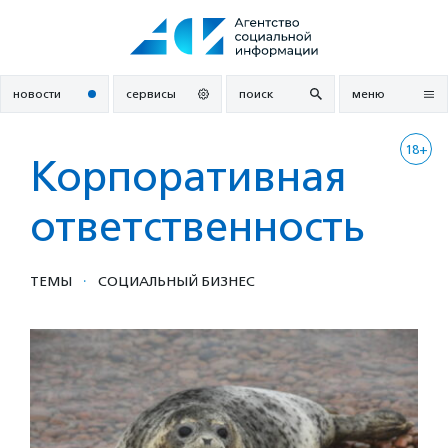
Перейти
к
содержанию
новости
сервисы
поиск
меню
18+
Корпоративная
ответственность
·
ТЕМЫ
СОЦИАЛЬНЫЙ БИЗНЕС