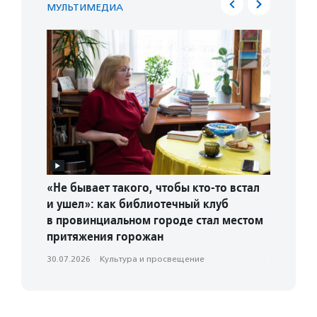
МУЛЬТИМЕДИА
«Не бывает такого, чтобы кто-то встал
«Найдит
и ушел»: как библиотечный клуб
незрячи
в провинциальном городе стал местом
трениру
притяжения горожан
друга
30.07.2026
·
Культура и просвещение
28.07.2026