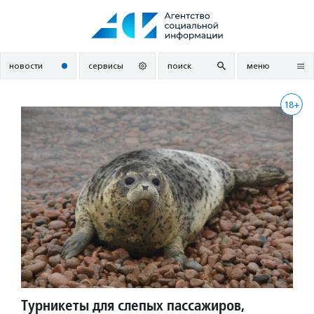
Перейти
к
содержанию
новости
сервисы
поиск
меню
18+
Турникеты для слепых пассажиров,