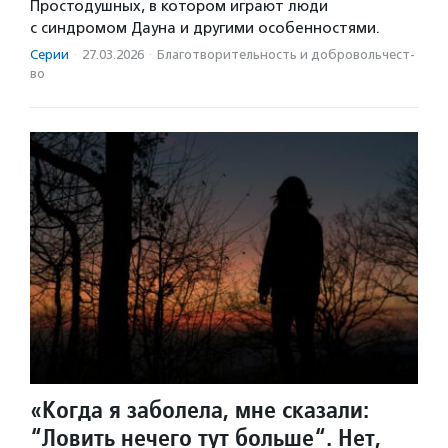
Простодушных, в котором играют люди
с синдромом Дауна и другими особенностями.
Серии
·
27.03.2026
·
Благотвори­тель­ность и доброволь­чест­
во
«Когда я заболела, мне сказали:
“Ловить нечего тут больше“. Нет,