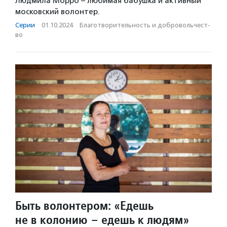
Людмила Морро – любимая бабушка и активный
московский волонтер.
Серии
·
01.10.2024
·
Благотвори­тель­ность и доброволь­чест­
во
Быть волонтером: «Едешь
не в колонию – едешь к людям»