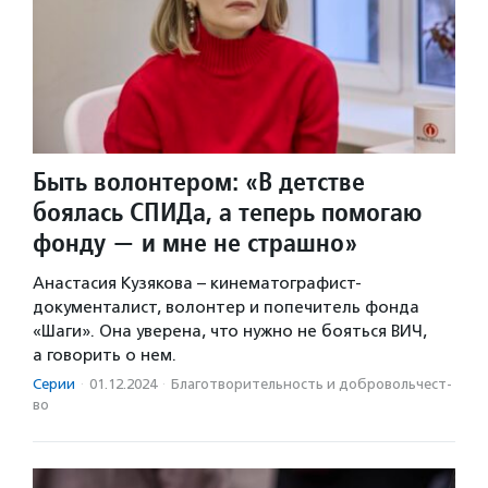
Быть волонтером: «В детстве
боялась СПИДа, а теперь помогаю
фонду — и мне не страшно»
Анастасия Кузякова – кинематографист-
документалист, волонтер и попечитель фонда
«Шаги». Она уверена, что нужно не бояться ВИЧ,
а говорить о нем.
Серии
·
01.12.2024
·
Благотвори­тель­ность и доброволь­чест­
во