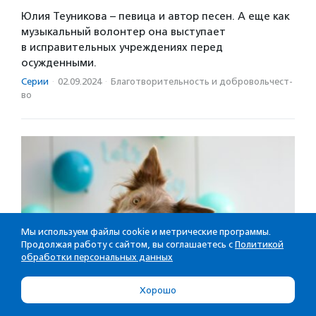
Юлия Теуникова – певица и автор песен. А еще как
музыкальный волонтер она выступает
в исправительных учреждениях перед
осужденными.
Серии
·
02.09.2024
·
Благотвори­тель­ность и доброволь­чест­
во
Мы используем файлы cookie и метрические программы.
Продолжая работу с сайтом, вы соглашаетесь с
Политикой
обработки персональных данных
Хорошо