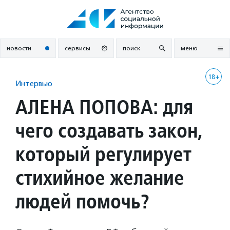
Перейти
к
содержанию
новости
сервисы
поиск
меню
18+
Интервью
АЛЕНА ПОПОВА: для
чего создавать закон,
который регулирует
стихийное желание
людей помочь?