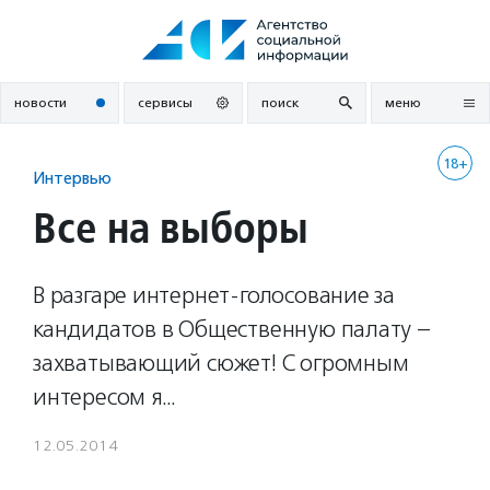
Перейти
к
содержанию
новости
сервисы
поиск
меню
18+
Интервью
Все на выборы
В разгаре интернет-голосование за
кандидатов в Общественную палату –
захватывающий сюжет! С огромным
интересом я…
12.05.2014