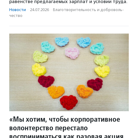
равенстве предлагаемых зарплат и условий труда.
Новости
·
24.07.2026
·
Благотвори­тель­ность и доброволь­
чест­во
«Мы хотим, чтобы корпоративное
волонтерство перестало
восприниматься как разовая акция