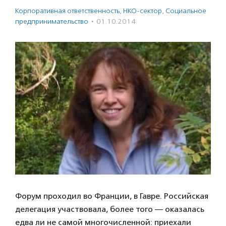
Корпоративная ответственность
,
НКО-сектор
,
Социальное
предпри­нима­тель­ство
·
01.10.2014
Форум проходил во Франции, в Гавре. Российская
делегация участвовала, более того — оказалась
едва ли не самой многочисленной: приехали