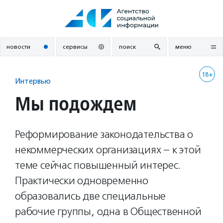
Перейти
к
содержанию
новости
сервисы
поиск
меню
18+
Интервью
Мы подождем
Реформирование законодательства о
некоммерческих организациях – к этой
теме сейчас повышенный интерес.
Практически одновременно
образовались две специальные
рабочие группы, одна в Общественной