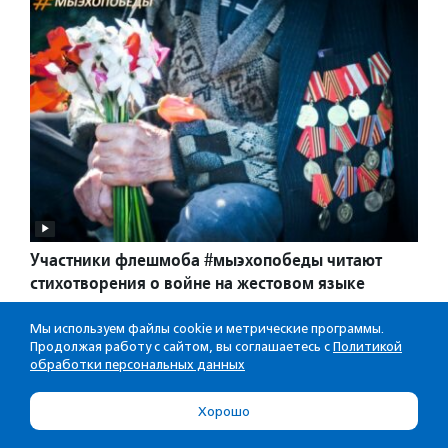
Участники флешмоба #мыэхопобеды читают
стихотворения о войне на жестовом языке
11.05.2016
·
Культура и просвещение
Мы используем файлы cookie и метрические программы.
Продолжая работу с сайтом, вы соглашаетесь с
Политикой
обработки персональных данных
Хорошо
РЕКОМЕНДУЕМ