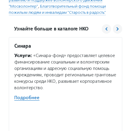
развитию и поддержке волонтерского движения
"Мосволонтер"
,
Благотворительный фонд помощи
пожилым людям и инвалидам "Старость в радость"
Узнайте больше в каталоге НКО
Синара
В.Н.У.
Услуги:
«Синара-фонд» предоставляет целевое
Услуг
финансирование социальным и волонтерским
пользо
организациям и адресную социальную помощь
и соц
учреждениям, проводит региональные грантовые
людям,
конкурсы среди НКО, развивает корпоративное
и воло
волонтерство.
Подро
Подробнее