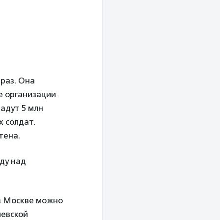
 раз. Она
е организации
адут 5 млн
х солдат.
тена.
ду над
 в Москве можно
иевской