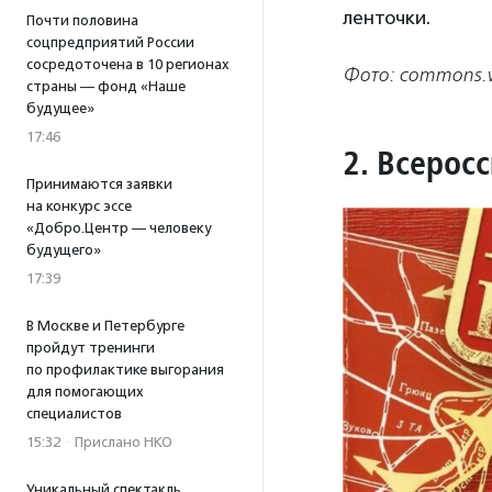
ленточки.
Почти половина
соцпредприятий России
сосредоточена в 10 регионах
Фото: commons.w
страны — фонд «Наше
будущее»
17:46
2. Всерос
Принимаются заявки
на конкурс эссе
«Добро.Центр — человеку
будущего»
17:39
В Москве и Петербурге
пройдут тренинги
по профилактике выгорания
для помогающих
специалистов
15:32
·
Прислано НКО
Уникальный спектакль