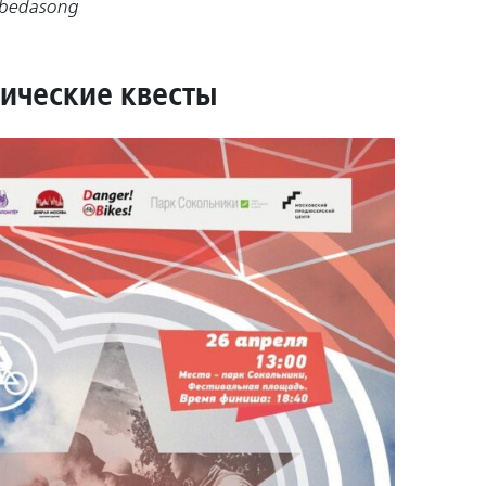
bedasong
тические квесты