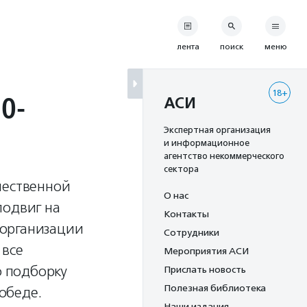
лента
поиск
меню
18+
0-
АСИ
Экспертная организация
и информационное
агентство некоммерческого
сектора
чественной
О нас
подвиг на
Контакты
 организации
Сотрудники
 все
Мероприятия АСИ
 подборку
Прислать новость
Полезная библиотека
обеде.
Наши издания