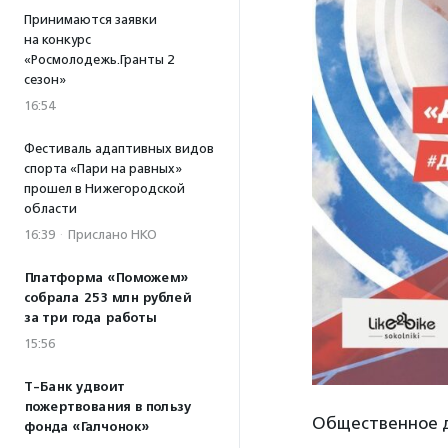
Принимаются заявки
на конкурс
«Росмолодежь.Гранты 2
сезон»
16:54
Фестиваль адаптивных видов
спорта «Пари на равных»
прошел в Нижегородской
области
16:39
·
Прислано НКО
Платформа «Поможем»
собрала 253 млн рублей
за три года работы
15:56
Т-Банк удвоит
пожертвования в пользу
Общественное д
фонда «Галчонок»