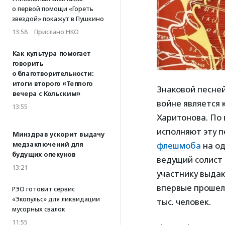
о первой помощи «Гореть
звездой» покажут в Пушкино
13:58
·
Прислано НКО
Как культура помогает
говорить
о благотворительности:
итоги второго «Теплого
Знаковой песне
вечера с Кольским»
войне является
13:55
Харитонова. По 
исполняют эту п
Минздрав ускорит выдачу
флешмоба
на од
медзаключений для
будущих опекунов
ведущий солист 
13:21
участнику выда
впервые прошел 
РЭО готовит сервис
«Экопульс» для ликвидации
тыс. человек.
мусорных свалок
11:55