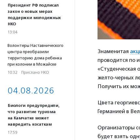
Президент РФ подписал
закон о новых мерах
поддержки молодежных
НКО
13:04
Волонтеры Наставнического
Знаменитая
акц
центра преобразили
территорию дома ребенка
проводится по и
при колонии в Можайске
«Студенческая 
10:32
·
Прислано НКО
желто-черных ле
Получить их мо
04.08.2026
Цвета георгиевс
Биологи предупредили,
Германией в Вел
что развитие туризма
на Камчатке может
навредить косаткам
Организаторы со
17:59
будет взять одн