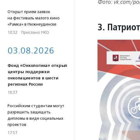
Фото: vk.com/po
Открыт прием заявок
на фестиваль малого кино
3. Патрио
«Рамка» в Нижнеудинске
10:32
·
Прислано НКО
03.08.2026
Фонд «Онкологика» открыл
центры поддержки
онкопациентов в шести
регионах России
18:37
Российским студентам могут
разрешить защищать
дипломы в виде социальных
проектов
17:57