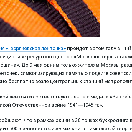
ия «Георгиевская ленточка»
пройдет в этом году в 11-й
нициативе ресурсного центра «Мосволонтер», а такж
община». До 9 мая одним только жителям Москвы разд
нточек, символизирующих память о подвиге советски
жно бесплатно возле центральных станций метрополи
кой ленточки соответствуют ленте к медали «За побе
икой Отечественной войне 1941—1945 гг.».
общают, что в рамках акции в 20 точках буккросинга
у из 500 военно-исторических книг с символикой георг