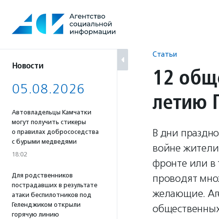
Перейти
к
содержанию
Статьи
Новости
12 общ
05.08.2026
летию 
Автовладельцы Камчатки
могут получить стикеры
В дни праздн
о правилах добрососедства
с бурыми медведями
войне жители
18:02
фронте или в
Для родственников
проводят мно
пострадавших в результате
желающие. Аг
атаки беспилотников под
Геленджиком открыли
общественных
горячую линию