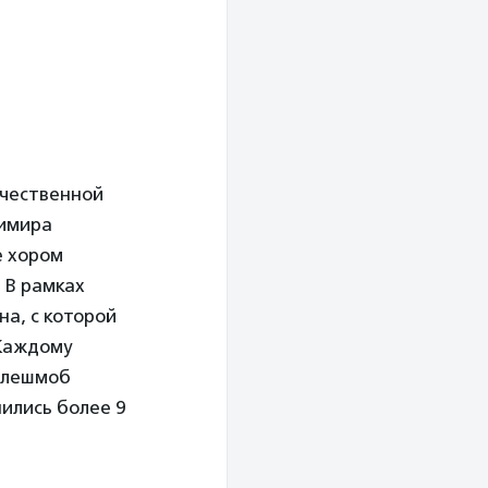
ечественной
димира
е хором
 В рамках
на, с которой
 Каждому
 флешмоб
нились более 9