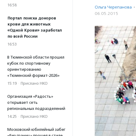
16:58
Ольга Черепанова
·
06.05.2015
Портал поиска доноров
крови для животных
«Одной Крови» заработал
по всей России
16:53
В Тюменской области прошел
кубок по спортивному
ориентированию
«Тюменский формат-2026»
15:19
·
Прислано НКО
Организация «Радость»
открывает сеть
региональных подразделений
14:25
·
Прислано НКО
Московский юбилейный забег
«Без границ» прошел в стиле