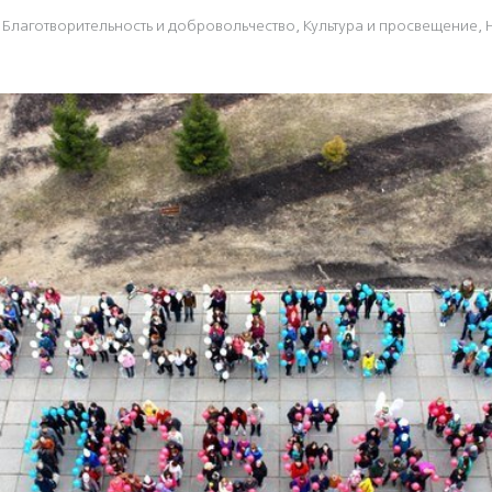
Благотвори­тель­ность и доброволь­чест­во
,
Культура и просвещение
,