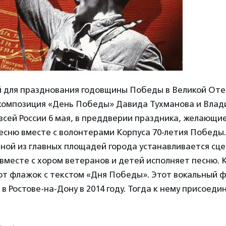
й для празднования годовщины Победы в Великой От
 композиция «День Победы» Давида Тухманова и Вла
всей России 6 мая, в преддверии праздника, желающи
есню вместе с волонтерами Корпуса 70-летия Победы.
ной из главных площадей города устанавливается сце
вместе с хором ветеранов и детей исполняет песню.
ют флажок с текстом «Дня Победы». Этот вокальный
в Ростове-на-Дону в 2014 году. Тогда к нему присоеди