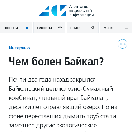
Перейти
к
содержанию
новости
сервисы
поиск
меню
18+
Интервью
Чем болен Байкал?
Почти два года назад закрылся
Байкальский целлюлозно-бумажный
комбинат, «главный враг Байкала»,
десятки лет отравлявший озеро. Но на
фоне переставших дымить труб стали
заметнее другие экологические