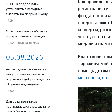
Как правило, дл
В ОП РФ предложили
регистрацию и с
установить ежегодные
выплаты на сборы в школу
фонда-организат
11:24
предоставляют 
концерты, розы
Стихобиатлон «Км/вслух»
чествуют на пье
соберет семьи в Липецке
10:32
·
Прислано НКО
медали и грамот
05.08.2026
Благотворительн
тиражируемой пр
Автовладельцы Камчатки
помощь детям с
могут получить стикеры
местности
,
на л
о правилах добрососедства
с бурыми медведями
18:02
Для родственников
пострадавших в результате
атаки беспилотников под