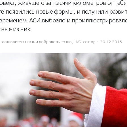
овека, живущего за тысячи километров от тебя
ге появились новые формы, и получили разви
временем. АСИ выбрало и проиллюстрировал
ные из них.
аготвори­тель­ность и доброволь­чест­во
,
НКО-сектор
·
30.12.2015