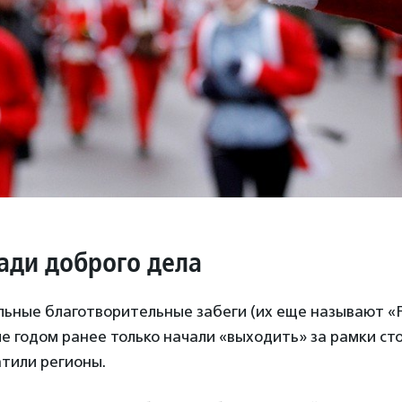
ради доброго дела
ьные благотворительные забеги (их еще называют «Fu
рые годом ранее только начали «выходить» за рамки ст
атили регионы.