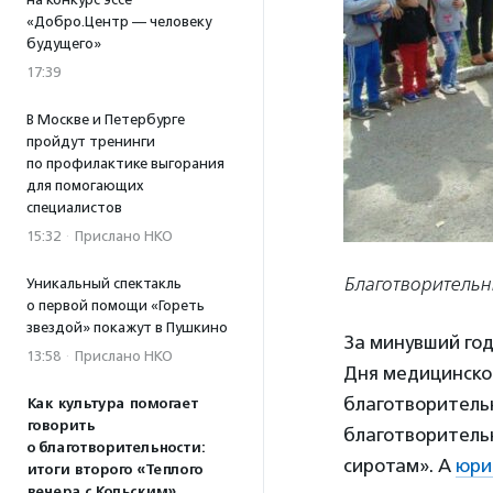
«Добро.Центр — человеку
будущего»
17:39
В Москве и Петербурге
пройдут тренинги
по профилактике выгорания
для помогающих
специалистов
15:32
·
Прислано НКО
Благотворительн
Уникальный спектакль
о первой помощи «Гореть
звездой» покажут в Пушкино
За минувший год
13:58
·
Прислано НКО
Дня медицинско
благотворител
Как культура помогает
говорить
благотворитель
о благотворительности:
сиротам». А
юри
итоги второго «Теплого
вечера с Кольским»