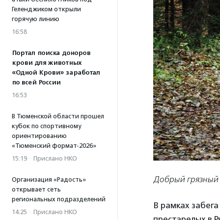
Геленджиком открыли
горячую линию
16:58
Портал поиска доноров
крови для животных
«Одной Крови» заработал
по всей России
16:53
В Тюменской области прошел
кубок по спортивному
ориентированию
«Тюменский формат-2026»
15:19
·
Прислано НКО
Добрый грязный 
Организация «Радость»
открывает сеть
региональных подразделений
В рамках забег
14:25
·
Прислано НКО
престарелых в Р