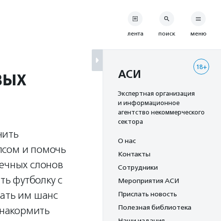
лента
поиск
меню
18+
вых
АСИ
Экспертная организация
и информационное
агентство некоммерческого
сектора
чить
О нас
псом и помочь
Контакты
шечных слонов
Сотрудники
ть футболку с
Мероприятия АСИ
дать им шанс
Прислать новость
Полезная библиотека
 накормить
Наши издания