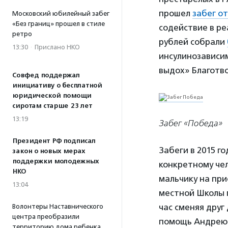
прошел
забег о
Московский юбилейный забег
«Без границ» прошел в стиле
содействие в р
ретро
рублей собрали
13:30
·
Прислано НКО
инсулинозависим
выдох» Благотв
Совфед поддержал
инициативу о бесплатной
юридической помощи
сиротам старше 23 лет
13:19
Забег «Победа»
Президент РФ подписал
Забеги в 2015 г
закон о новых мерах
поддержки молодежных
конкретному че
НКО
мальчику на при
13:04
местной Школы 
час сменяя друг
Волонтеры Наставнического
центра преобразили
помощь Андрею 
территорию дома ребенка