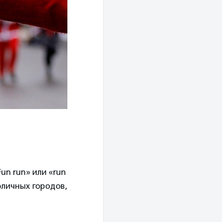
n run» или «run
оличных городов,