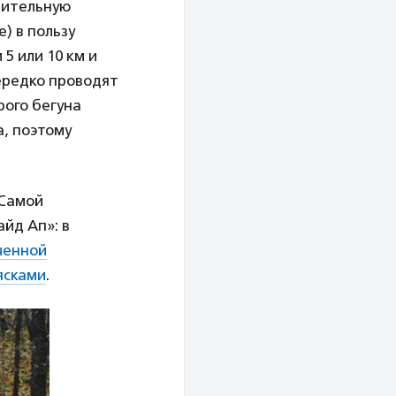
рительную
) в пользу
5 или 10 км и
ередко проводят
рого бегуна
а, поэтому
 Самой
йд Ап»: в
ченной
ясками
.