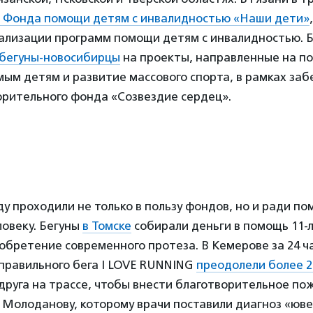
т Фонда помощи детям с инвалидностью «Наши дети»
еализации программ помощи детям с инвалидностью. 
бегуны-новосибирцы
на проекты, направленные на п
ым детям и развитие массового спорта, в рамках заб
орительного фонда «Созвездие сердец».
оду проходили не только в пользу фондов, но и ради п
ловеку. Бегуны
в Томске
собирали деньги в помощь 11-
обретение современного протеза. В Кемерове за 24 ч
правильного бега I LOVE RUNNING
преодолели более 2
 друга на трассе, чтобы внести благотворительное по
Молоданову, которому врачи поставили диагноз «юв