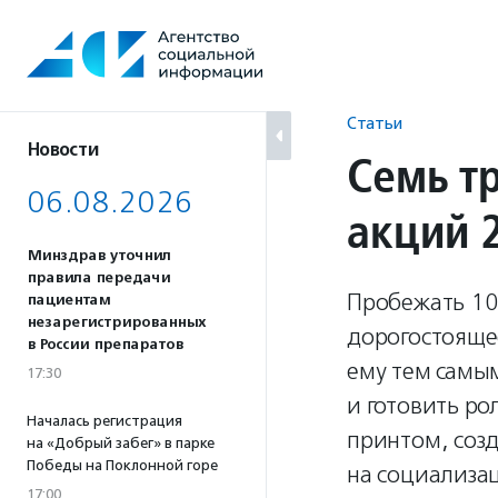
Перейти
к
содержанию
Статьи
Новости
Семь т
06.08.2026
акций 
Минздрав уточнил
правила передачи
Пробежать 10
пациентам
незарегистрированных
дорогостояще
в России препаратов
ему тем самы
17:30
и готовить ро
Началась регистрация
принтом, соз
на «Добрый забег» в парке
Победы на Поклонной горе
на социализац
17:00