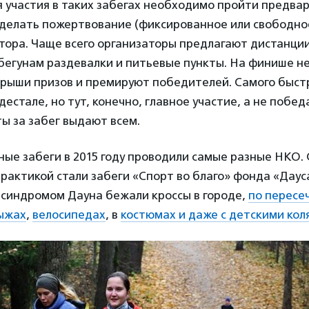
я участия в таких забегах необходимо пройти предва
делать пожертвование (фиксированное или свободное
ора. Чаще всего организаторы предлагают дистанции 
бегунам раздевалки и питьевые пункты. На финише н
грыши призов и премируют победителей. Самого быст
дестале, но тут, конечно, главное участие, а не побед
ы за забег выдают всем.
ые забеги в 2015 году проводили самые разные НКО.
актикой стали забеги «Спорт во благо» фонда «Дауса
 синдромом Дауна бежали кроссы в городе,
по пересе
ыжах
,
велосипедах
, в
костюмах и даже с детскими кол