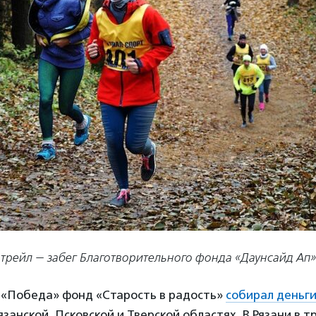
трейл — забег Благотворительного фонда «Даунсайд Ап»
а «Победа» фонд «Старость в радость»
собирал деньг
язанской, Псковской и Тверской областях. В Рязани в т