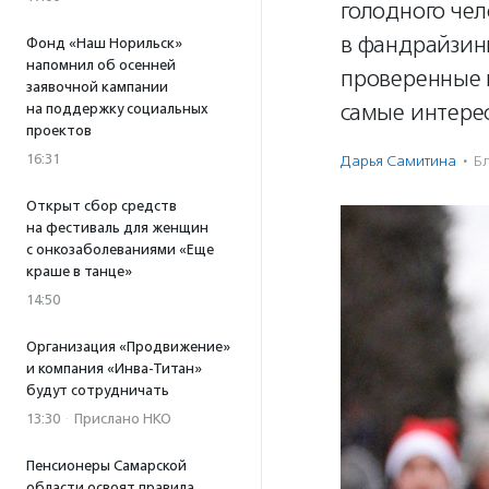
голодного чел
в фандрайзин
Фонд «Наш Норильск»
напомнил об осенней
проверенные 
заявочной кампании
самые интерес
на поддержку социальных
проектов
16:31
Дарья Самитина
·
Бл
Открыт сбор средств
на фестиваль для женщин
с онкозаболеваниями «Еще
краше в танце»
14:50
Организация «Продвижение»
и компания «Инва-Титан»
будут сотрудничать
13:30
·
Прислано НКО
Пенсионеры Самарской
области освоят правила