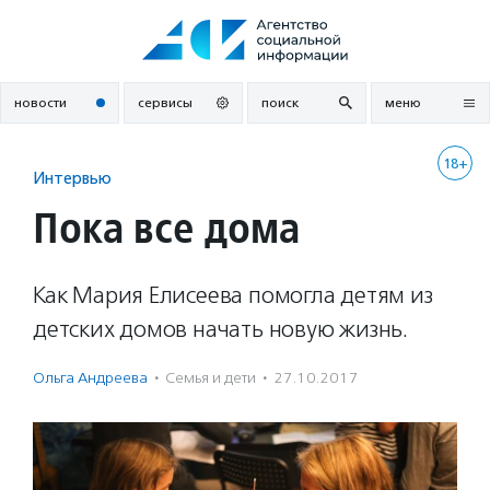
Перейти
к
содержанию
новости
сервисы
поиск
меню
18+
Интервью
Пока все дома
Как Мария Елисеева помогла детям из
детских домов начать новую жизнь.
Ольга Андреева
·
Семья и дети
·
27.10.2017