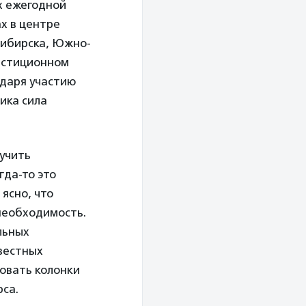
х ежегодной
х в центре
сибирска, Южно-
вестиционном
одаря участию
ика сила
учить
гда-то это
 ясно, что
 необходимость.
льных
звестных
ковать колонки
рса.