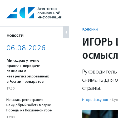
Перейти
к
содержанию
Колонки
Новости
ИГОРЬ 
06.08.2026
осмысл
Минздрав уточнил
правила передачи
Руководитель
пациентам
незарегистрированных
снимать для 
в России препаратов
страны.
17:30
Игорь Цыкунов
·
Кул
Началась регистрация
на «Добрый забег» в парке
Победы на Поклонной горе
17:00