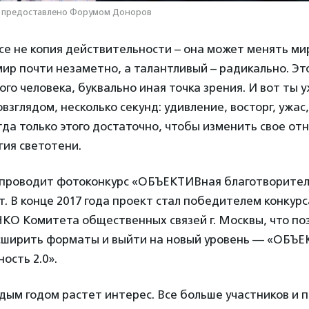
о предоставлено Форумом Доноров
се не копия действительности – она может менять м
ир почти незаметно, а талантливый – радикально. Это
ого человека, буквально иная точка зрения. И вот ты 
зглядом, несколько секунд: удивление, восторг, ужас
гда только этого достаточно, чтобы изменить свое от
гия светотени.
проводит фотоконкурс «ОБЪЕКТИВная благотворител
т. В конце 2017 года проект стал победителем конкурс
КО Комитета общественных связей г. Москвы, что по
сширить форматы и выйти на новый уровень — «ОБЪ
ость 2.0».
ждым годом растет интерес. Все больше участников и 