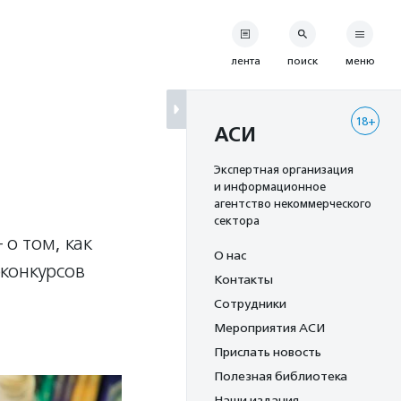
лента
поиск
меню
18+
АСИ
Экспертная организация
и информационное
агентство некоммерческого
сектора
о том, как
О нас
конкурсов
Контакты
Сотрудники
Мероприятия АСИ
Прислать новость
Полезная библиотека
Наши издания