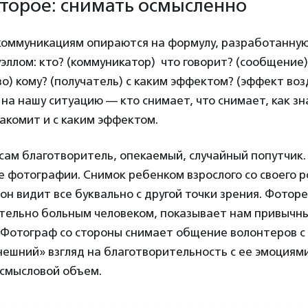
торое: снимать осмысленно
 коммуникациям опираются на формулу, разработанну
эллом: кто? (коммуникатор) что говорит? (сообщение)
во) кому? (получатель) с каким эффектом? (эффект воз
 на нашу ситуацию — кто снимает, что снимает, как зн
накомит и с каким эффектом.
ам благотворитель, опекаемый, случайный попутчик.
е фотографии. Снимок ребенком взрослого со своего р
 он видит все буквально с другой точки зрения. Фотор
тельно больным человеком, показывает нам привычны
 Фотограф со стороны снимает общение волонтеров с
нешний» взгляд на благотворительность с ее эмоциями
 смысловой объем.