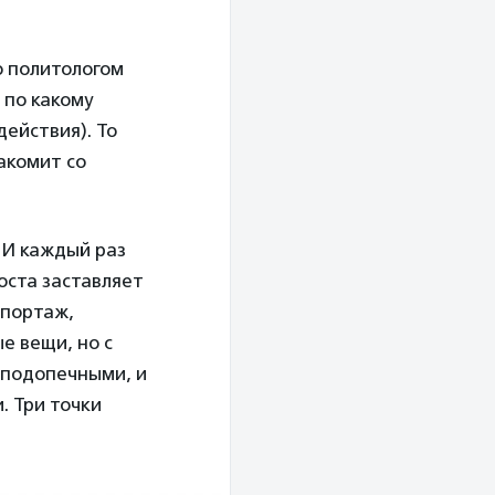
ю политологом
 по какому
действия). То
акомит со
 И каждый раз
оста заставляет
епортаж,
е вещи, но с
 подопечными, и
. Три точки