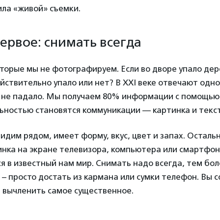
ила «живой» съемки.
ервое: снимать всегда
торые мы не фотографируем. Если во дворе упало дере
ействительно упало или нет? В XXI веке отвечают одно
, не падало. Мы получаем 80% информации с помощью
льностью становятся коммуникации — картинка и текст
 видим рядом, имеет форму, вкус, цвет и запах. Осталь
инка на экране телевизора, компьютера или смартфон
я в известный нам мир. Снимать надо всегда, тем бол
 – просто достать из кармана или сумки телефон. Вы с
 вычленить самое существенное.