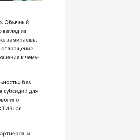
ир. Обычный
 взгляд из
уже замираешь,
, отвращение,
ношение к чему-
ьность» без
а субсидий для
зволило
ЕКТИВная
партнеров, и