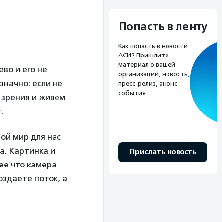
Попасть в ленту
Как попасть в новости
АСИ? Пришлите
материал о вашей
во и его не
организации, новость,
значно: если не
пресс-релиз, анонс
события.
 зрения и живем
.
ной мир для нас
а. Картинка и
Прислать новость
ее что камера
оздаете поток, а