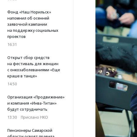
Фонд «Наш Норильск»
напомнил об осенней
заявочной кампании
на поддержку социальных
проектов
16:31
Открыт сбор средств
на фестиваль для женщин
с онкозаболеваниями «Еще
краше в танце»
14:50
Организация «Продвижение»
и компания «Инва-Титан»
будут сотрудничать
13:30
·
Прислано НКО
Пенсионеры Самарской
области освоят правила