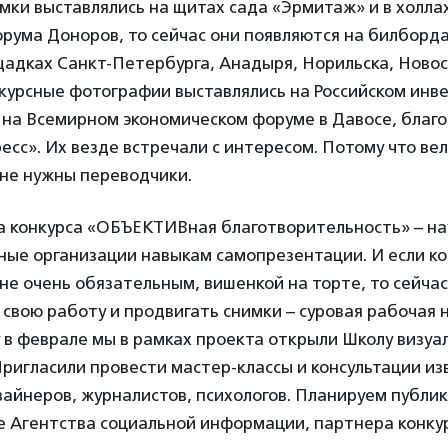
мки выставлялись на щитах сада «Эрмитаж» и в холла
рума Доноров, то сейчас они появляются на билборда
щадках Санкт-Петербурга, Анадыря, Норильска, Ново
нкурсные фотографии выставлялись на Российском ин
 на Всемирном экономическом форуме в Давосе, благ
есс». Их везде встречали с интересом. Потому что вел
 не нужны переводчики.
а конкурса «ОБЪЕКТИВная благотворительность» – на
ые организации навыкам самопрезентации. И если ко
 не очень обязательным, вишенкой на торте, то сейчас
свою работу и продвигать снимки – суровая рабочая
 в феврале мы в рамках проекта открыли Школу визуа
ригласили провести мастер-классы и консультации и
айнеров, журналистов, психологов. Планируем публи
е Агентства социальной информации, партнера конку