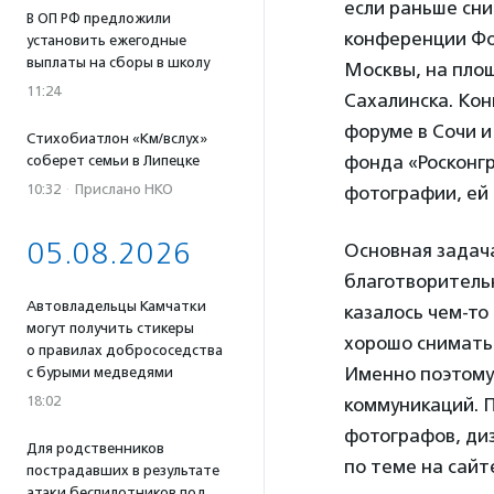
если раньше сни
В ОП РФ предложили
конференции Фо
установить ежегодные
выплаты на сборы в школу
Москвы, на пло
11:24
Сахалинска. Ко
форуме в Сочи и
Стихобиатлон «Км/вслух»
фонда «Росконгр
соберет семьи в Липецке
10:32
·
Прислано НКО
фотографии, ей
05.08.2026
Основная задач
благотворительн
Автовладельцы Камчатки
казалось чем-то
могут получить стикеры
хорошо снимать 
о правилах добрососедства
Именно поэтому
с бурыми медведями
18:02
коммуникаций. П
фотографов, диз
Для родственников
по теме на сайт
пострадавших в результате
атаки беспилотников под