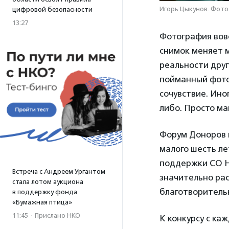
Игорь Цыкунов. Фот
цифровой безопасности
13:27
Фотография вов
снимок меняет м
реальности друг
пойманный фотов
сочувствие. Ино
либо. Просто ма
Форум Доноров 
малого шесть ле
поддержки СО Н
Встреча с Андреем Ургантом
значительно ра
стала лотом аукциона
благотворительн
в поддержку фонда
«Бумажная птица»
11:45
·
Прислано НКО
К конкурсу с ка