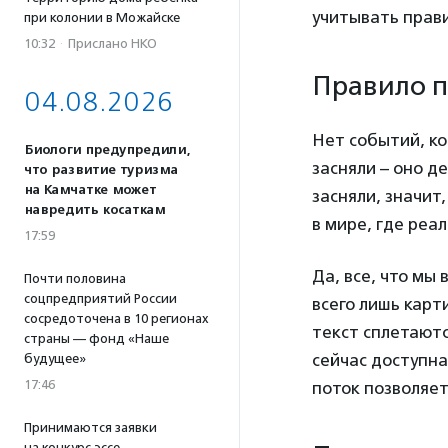
учитывать прав
при колонии в Можайске
10:32
·
Прислано НКО
Правило п
04.08.2026
Нет событий, ко
Биологи предупредили,
засняли – оно д
что развитие туризма
на Камчатке может
засняли, значит
навредить косаткам
в мире, где реа
17:59
Да, все, что мы
Почти половина
соцпредприятий России
всего лишь карт
сосредоточена в 10 регионах
текст сплетаютс
страны — фонд «Наше
сейчас доступна
будущее»
17:46
поток позволяет
Принимаются заявки
на конкурс эссе