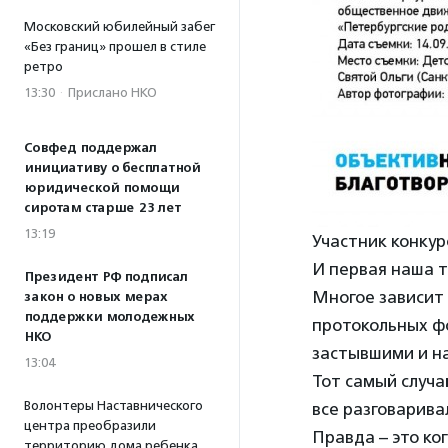
Московский юбилейный забег
«Без границ» прошел в стиле
ретро
13:30
·
Прислано НКО
Совфед поддержал
инициативу о бесплатной
юридической помощи
сиротам старше 23 лет
13:19
Участник конку
И первая наша т
Президент РФ подписал
Многое зависит 
закон о новых мерах
поддержки молодежных
протокольных фо
НКО
застывшими и н
13:04
Тот самый случа
Волонтеры Наставнического
все разговарива
центра преобразили
Правда – это ко
территорию дома ребенка