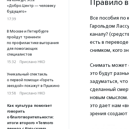
Правило в
«Добро.Центр — человеку
будущего»
Все пособия по
17:39
Гарольдом Лассу
В Москве и Петербурге
каналу? (средст
пройдут тренинги
есть в переводе
по профилактике выгорания
для помогающих
снимком, кого з
специалистов
15:32
·
Прислано НКО
Снимать может с
это будут разны
Уникальный спектакль
о первой помощи «Гореть
задуматься, что
звездой» покажут в Пушкино
сделанный смер
13:58
·
Прислано НКО
новым смыслом.
это дает нам «в
Как культура помогает
говорить
зрения создают
о благотворительности:
итоги второго «Теплого
вечера с Кольским»