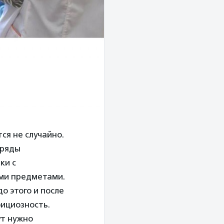
ся не случайно.
 ряды
ки с
ми предметами.
о этого и после
фициозность.
ут нужно