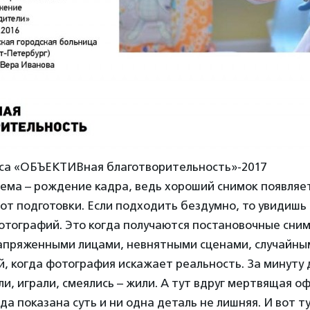
рса «ОБЪЕКТИВная благотворительность»-2017
ема – рождение кадра, ведь хороший снимок появляет
от подготовки. Если подходить бездумно, то увидишь
тографий. Это когда получаются постановочные сним
апряженными лицами, невнятными сценами, случайны
й, когда фотография искажает реальность. За минуту д
ли, играли, смеялись – жили. А тут вдруг мертвящая о
гда показана суть и ни одна деталь не лишняя. И вот т