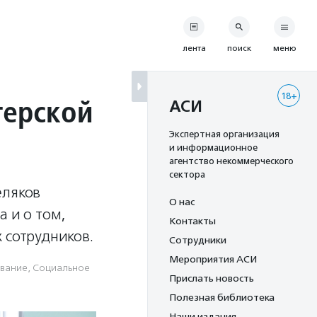
лента
поиск
меню
18+
терской
АСИ
Экспертная организация
и информационное
агентство некоммерческого
сектора
еляков
О нас
а и о том,
Контакты
 сотрудников.
Сотрудники
Мероприятия АСИ
вание
,
Социальное
Прислать новость
Полезная библиотека
Наши издания