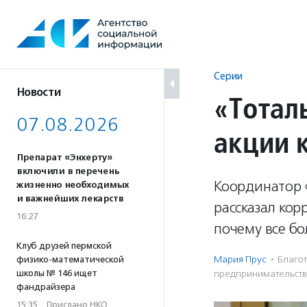
Перейти
к
содержанию
Серии
Новости
«Тотал
07.08.2026
акции 
Препарат «Энхерту»
включили в перечень
Координатор 
жизненно необходимых
и важнейших лекарств
рассказал кор
16:27
почему все бо
Клуб друзей пермской
Мария Прус
·
Благот
физико-математической
школы № 146 ищет
предпри­нима­тель­ст
фандрайзера
15:35
·
Прислано НКО