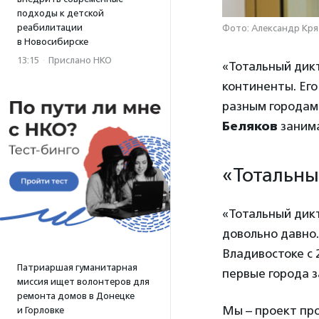
подходы к детской
реабилитации
Фото: Александр Кря
в Новосибирске
13:15
·
Прислано НКО
«Тотальный дик
континенты. Его
разным городам:
Беляков
заним
«Тотальны
«Тотальный дикт
довольно давно.
Владивостоке с 
Патриаршая гуманитарная
первые города з
миссия ищет волонтеров для
ремонта домов в Донецке
Мы – проект про
и Горловке