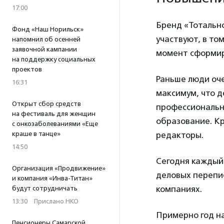
17:00
Бренд «Тотально
Фонд «Наш Норильск»
участвуют, в то
напомнил об осенней
заявочной кампании
момент сформиро
на поддержку социальных
проектов
Раньше люди оче
16:31
максимум, что де
Открыт сбор средств
профессиональн
на фестиваль для женщин
образование. Кр
с онкозаболеваниями «Еще
краше в танце»
редакторы.
14:50
Сегодня каждый 
Организация «Продвижение»
деловых перепис
и компания «Инва-Титан»
компаниях.
будут сотрудничать
13:30
·
Прислано НКО
Примерно год н
Пенсионеры Самарской