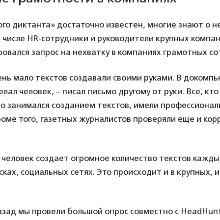
го диктанта» достаточно известен, многие знают о н
м числе HR-сотрудники и руководители крупных компан
вался запрос на нехватку в компаниях грамотных со
нь мало текстов создавали своими руками. В докомп
лал человек, – писал письмо другому от руки. Все, кто
о занимался созданием текстов, имели профессионал
оме того, газетных журналистов проверяли еще и кор
человек создает огромное количество текстов каждый
ках, социальных сетях. Это происходит и в крупных, и
азад мы провели большой опрос совместно с HeadHun