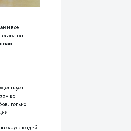
ан и все
росана по
слав
существует
ром во
бов, только
ции.
ого круга людей