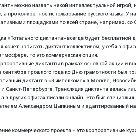
ант» можно назвать некой интеллектуальной игрой, н
, а про конкретное использование русского языка. У 
ративными площадками по всей стране, например, со 
а «Тотального диктанта» всегда будет бесплатной д
я хочет написать диктант коллективом, у себя в офисе
тмосфере, то это коммерческая опция.
рпоративные диктанты в рамках основной акции и вн
 в сентябре прошлого года ко Дню грамотности был п
ативный диктант в «Вымпелкоме» в Москве, Новосиби
 и Санкт-Петербурге. Трансляция диктанта велась из
 а в других офисах писали онлайн. Это был специальны
ателем Александром Цыпкиным и адаптированный н
ние коммерческого проекта – это корпоративные кур