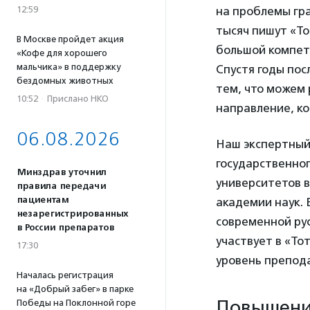
на проблемы гра
12:59
тысяч пишут «То
В Москве пройдет акция
большой компете
«Кофе для хорошего
мальчика» в поддержку
Спустя годы пос
бездомных животных
тем, что можем 
10:52
·
Прислано НКО
направление, к
06.08.2026
Наш экспертный 
государственног
Минздрав уточнил
университетов в
правила передачи
пациентам
академии наук. 
незарегистрированных
современной рус
в России препаратов
участвует в «То
17:30
уровень препод
Началась регистрация
на «Добрый забег» в парке
Повышение
Победы на Поклонной горе