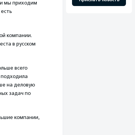
 и мы приходим
 есть
ой компании.
еста в русском
ольше всего
а подходила
ьше на деловую
ных задач по
льшие компании,