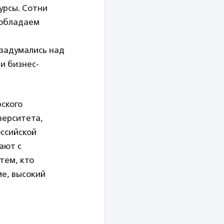
урсы. Сотни
 обладаем
ы задумались над
и бизнес-
рского
верситета,
оссийской
ают с
тем, кто
ме, высокий