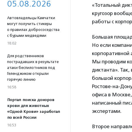
05.08.2026
«Тотальный дикт
кругозор вообще
Автовладельцы Камчатки
работы с корпо
могут получить стикеры
о правилах добрососедства
с бурыми медведями
Большая площадк
18:02
Но если компани
корпоративной а
Для родственников
Мы проводим ко
пострадавших в результате
атаки беспилотников под
диктанта». Так,
Геленджиком открыли
большой корпор
горячую линию
Ростове-на-Дону
16:58
офиса в Москве,
Портал поиска доноров
написанный пис
крови для животных
экспертами.
«Одной Крови» заработал
по всей России
16:53
Второе направле