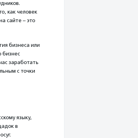
удников.
о, как человек
на сайте – это
тия бизнеса или
о бизнес
час заработать
льным с точки
скому языку,
щадок в
осуг.