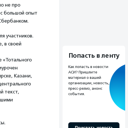
о не про
нас большой опыт
Сбербанком.
ля участников.
, в своей
Попасть в ленту
е «Тотального
Как попасть в новости
риурочен
АСИ? Пришлите
рске, Казани,
материал о вашей
организации, новость,
 центрального
пресс-релиз, анонс
й текст,
события.
ашими
сы.
Прислать новость