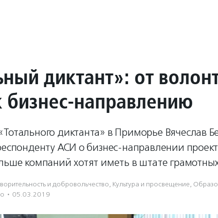
ьный диктант»: от волон
к бизнес-направлению
«Тотального диктанта» в Приморье Вячеслав Б
респонденту АСИ о бизнес-направлении проект
льше компаний хотят иметь в штате грамотных
вори­тель­ность и доброволь­чест­во
,
Культура и просвещение
,
Образо
во
·
05.03.2019