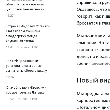
спрашивали руко
области освоят правила
Оказалось, что 
цифровой безопасности
13:27
говорит, как пи
бросается в глаз
Встреча с Андреем Ургантом
стала лотом аукциона
Мы понимаем, чт
в поддержку фонда
«Бумажная птица»
компании. Но та
11:45
·
Прислано НКО
становится боле
денег, но и раз
В ОП РФ предложили
зрения внешнег
установить ежегодные
выплаты на сборы в школу
11:24
Новый вид
Стихобиатлон «Км/вслух»
соберет семьи в Липецке
Мы предлагаем и
10:32
·
Прислано НКО
корпоративные 
«Тотальном дикт