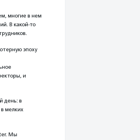
ем, многие в нем
ий. В какой-то
трудников.
ьютерную эпоху
ьное
ректоры, и
 день: в
 в мелких
ter. Мы