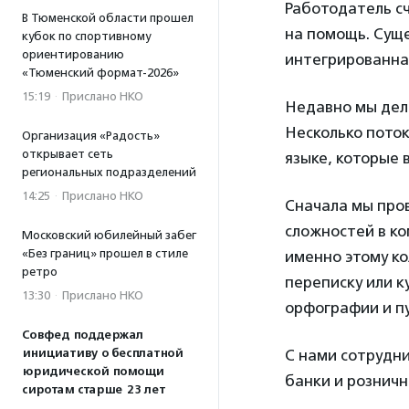
Работодатель сч
В Тюменской области прошел
на помощь. Суще
кубок по спортивному
ориентированию
интегрированная
«Тюменский формат-2026»
15:19
·
Прислано НКО
Недавно мы дел
Несколько поток
Организация «Радость»
открывает сеть
языке, которые
региональных подразделений
14:25
·
Прислано НКО
Сначала мы пров
сложностей в ко
Московский юбилейный забег
«Без границ» прошел в стиле
именно этому ко
ретро
переписку или к
13:30
·
Прислано НКО
орфографии и пу
Совфед поддержал
С нами сотрудни
инициативу о бесплатной
юридической помощи
банки и розничн
сиротам старше 23 лет