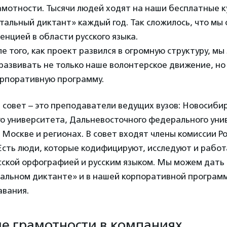
мотности. Тысячи людей ходят на наши бесплатные к
тальный диктант» каждый год. Так сложилось, что мы
нцией в области русского языка.
ле того, как проект развился в огромную структуру, м
развивать не только наше волонтерское движение, но 
орпоративную программу.
совет – это преподаватели ведущих вузов: Новосиби
о университета, Дальневосточного федерального уни
 Москве и регионах. В совет входят члены комиссии Р
Есть люди, которые кодифицируют, исследуют и работ
ской орфографией и русским языком. Мы можем дать 
тальном диктанте» и в нашей корпоративной програм
авания.
 грамотности в компаниях