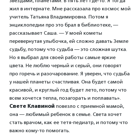
звездами, планетами. В пять лет где-то. Я тогда
жил в интернате. Мне рассказала про космос мой
учитель Татьяна Владимировна. Потом я
энциклопедии про это брал в библиотеке, —
рассказывает Саша. — У моей кометы
перевернутая улыбочка, ей сложно давать Земле
судьбу, потому что судьба — это сложная шутка.
Но я выбрал для своей работы самые яркие
цвета. Не люблю черный и серый, они говорят
про горечь и разочарование. Я уверен, что судьба
у нашей планеты счастливая. Она будет самой
красивой, и круглый год будет лето, потому что
всем хочется тепла, позагорать и поплавать».
Свете Клавиной
повезло с приемной мамой,
она — любимый ребенок в семье. Света хочет
стать врачом, как ее тетя-педиатр, и потому что
важно кому-то помогать.