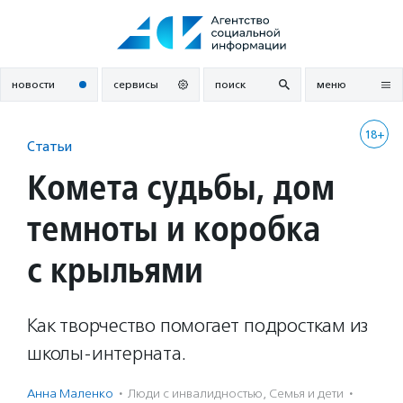
Перейти
к
содержанию
новости
сервисы
поиск
меню
18+
Статьи
Комета судьбы, дом
темноты и коробка
с крыльями
Как творчество помогает подросткам из
школы-интерната.
Анна Маленко
·
Люди с инвалидностью
,
Семья и дети
·