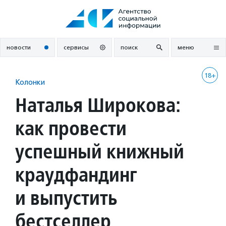
Перейти
к
содержанию
новости
сервисы
поиск
меню
18+
Колонки
Наталья Широкова:
как провести
успешный книжный
краудфандинг
и выпустить
бестселлер