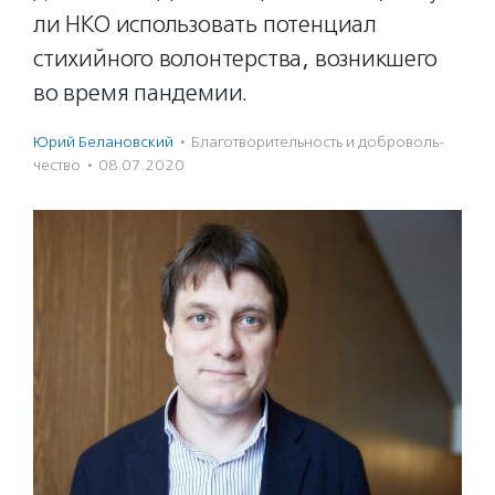
ли НКО использовать потенциал
стихийного волонтерства, возникшего
во время пандемии.
Юрий Белановский
·
Благотвори­тель­ность и доброволь­
чест­во
·
08.07.2020