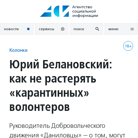
Перейти
к
содержанию
новости
сервисы
поиск
меню
18+
Колонки
Юрий Белановский:
как не растерять
«карантинных»
волонтеров
Руководитель Добровольческого
движения «Даниловцы» — о том, могут