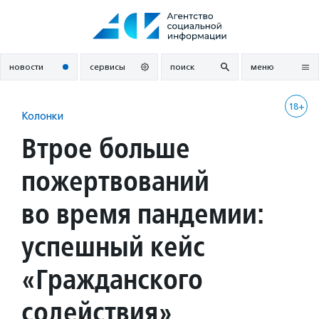
Перейти
к
содержанию
новости
сервисы
поиск
меню
18+
Колонки
Втрое больше
пожертвований
во время пандемии:
успешный кейс
«Гражданского
содействия»