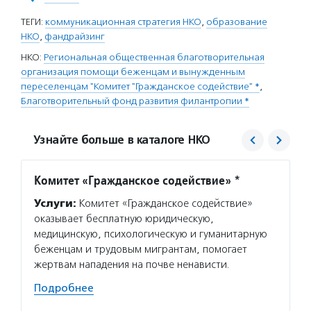
ТЕГИ:
коммуникационная стратегия НКО
,
образование
НКО
,
фандрайзинг
НКО:
Региональная общественная благотворительная
организация помощи беженцам и вынужденным
переселенцам "Комитет "Гражданское содействие" *
,
Благотворительный фонд развития филантропии *
Узнайте больше в каталоге НКО
Комитет «Гражданское содействие» *
Благо
филан
Услуги:
Комитет «Гражданское содействие»
Услуг
оказывает бесплатную юридическую,
програ
медицинскую, психологическую и гуманитарную
диабет
беженцам и трудовым мигрантам, помогает
помога
жертвам нападения на почве ненависти.
домов 
Подробнее
содейс
компь