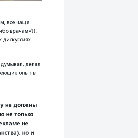
м, все чаще
ибо врачам»?),
х дискуссиях
идумывал, делал
меющие опыт в
му не должны
о не только
рекламе не
нства), но и