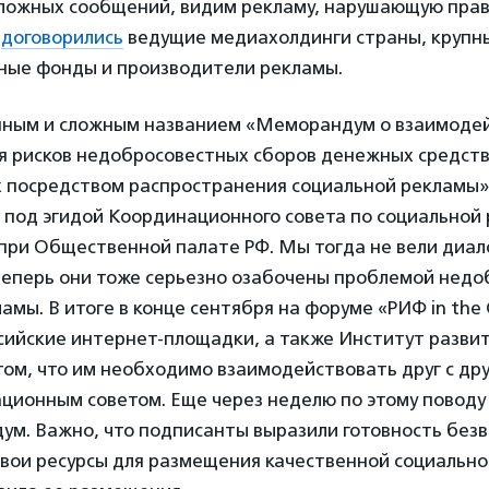
ложных сообщений, видим рекламу, нарушающую прав
д
договорились
ведущие медиахолдинги страны, крупн
ные фонды и производители рекламы.
нным и сложным названием «Меморандум о взаимодей
 рисков недобросовестных сборов денежных средств
 посредством распространения социальной рекламы»
 под эгидой Координационного совета по социальной 
при Общественной палате РФ. Мы тогда не вели диало
теперь они тоже серьезно озабочены проблемой недо
амы. В итоге в конце сентября на форуме «РИФ in the 
сийские интернет-площадки, а также Институт разви
том, что им необходимо взаимодействовать друг с дру
ционным советом. Еще через неделю по этому поводу
ум. Важно, что подписанты выразили готовность без
свои ресурсы для размещения качественной социально