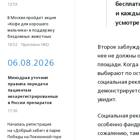
бесплатн
12:59
и кажды
В Москве пройдет акция
усмотре
«Кофе для хорошего
мальчика» в поддержку
бездомных животных
10:52
·
Прислано НКО
Второе заблужд
нее не должны 
06.08.2026
площади. Когда
выбирают по ост
Минздрав уточнил
социальная рек
правила передачи
демонстрируется
пациентам
незарегистрированных
увидит.
в России препаратов
17:30
Социальная рекл
особенно фандра
Началась регистрация
на «Добрый забег» в парке
сожалению, там
Победы на Поклонной горе