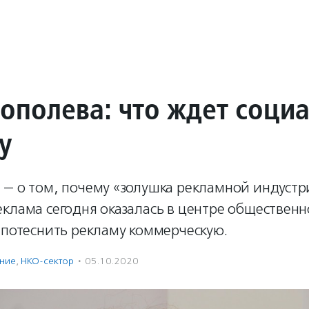
Тополева: что ждет соци
у
 — о том, почему «золушка рекламной индустр
еклама сегодня оказалась в центре обществен
 потеснить рекламу коммерческую.
ение
,
НКО-сектор
·
05.10.2020