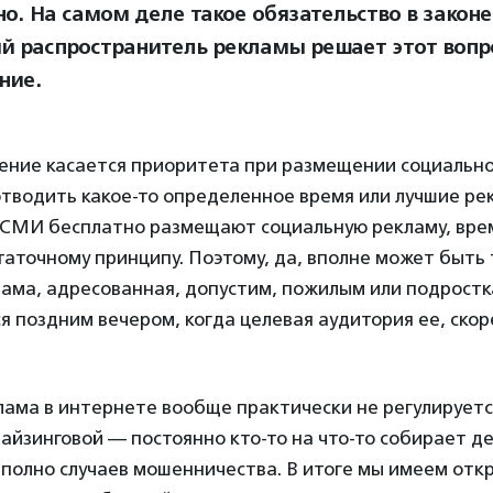
о. На самом деле такое обязательство в законе
й распространитель рекламы решает этот вопро
ние.
ение касается приоритета при размещении социально
отводить какое-то определенное время или лучшие р
 СМИ бесплатно размещают социальную рекламу, врем
аточному принципу. Поэтому, да, вполне может быть 
лама, адресованная, допустим, пожилым или подростк
 поздним вечером, когда целевая аудитория ее, скоре
ама в интернете вообще практически не регулируется
йзинговой — постоянно кто-то на что-то собирает де
 полно случаев мошенничества. В итоге мы имеем от