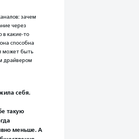
аналов: зачем
ание через
 в какие-то
 она способна
пп может быть
м драйвером
жила себя.
бе такую
огда
вно меньше. А