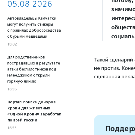
потому,
05.08.2026
значимо
интерес
Автовладельцы Камчатки
могут получить стикеры
обществ
о правилах добрососедства
социаль
с бурыми медведями
18:02
Для родственников
Такой сценарий 
пострадавших в результате
не против. Коне
атаки беспилотников под
Геленджиком открыли
сделанная рекла
горячую линию
16:58
Портал поиска доноров
крови для животных
«Одной Крови» заработал
по всей России
Поддерж
16:53