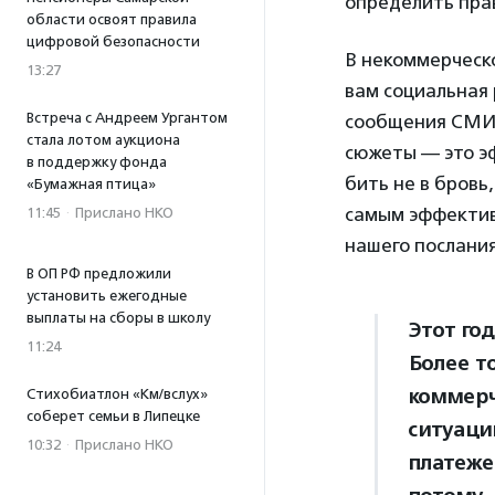
определить пра
области освоят правила
цифровой безопасности
В некоммерческ
13:27
вам социальная 
Встреча с Андреем Ургантом
сообщения СМИ, 
стала лотом аукциона
сюжеты — это э
в поддержку фонда
бить не в бровь
«Бумажная птица»
самым эффектив
11:45
·
Прислано НКО
нашего послания
В ОП РФ предложили
установить ежегодные
выплаты на сборы в школу
Этот го
11:24
Более т
коммерч
Стихобиатлон «Км/вслух»
соберет семьи в Липецке
ситуаци
10:32
·
Прислано НКО
платеже