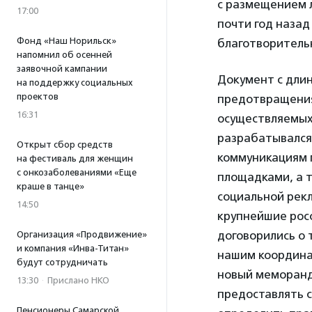
с размещением 
17:00
почти год наза
Фонд «Наш Норильск»
благотворитель
напомнил об осенней
заявочной кампании
Документ с дли
на поддержку социальных
проектов
предотвращения
16:31
осуществляемых
разрабатывался
Открыт сбор средств
коммуникациям 
на фестиваль для женщин
с онкозаболеваниями «Еще
площадками, а 
краше в танце»
социальной рекл
14:50
крупнейшие рос
договорились о 
Организация «Продвижение»
и компания «Инва-Титан»
нашим координа
будут сотрудничать
новый меморанд
13:30
·
Прислано НКО
предоставлять 
Пенсионеры Самарской