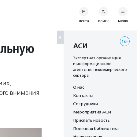
лента
поиск
меню
18+
альную
АСИ
Экспертная организация
и информационное
агентство некоммерческого
сектора
ии»,
О нас
ного внимания
Контакты
Сотрудники
Мероприятия АСИ
Прислать новость
Полезная библиотека
Наши издания