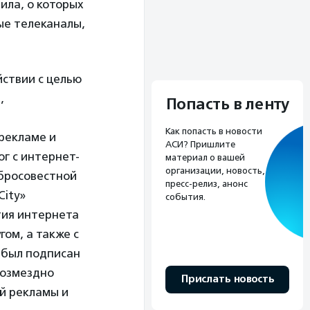
ила, о которых
ые телеканалы,
ствии с целью
,
Попасть в ленту
Как попасть в новости
рекламе и
АСИ? Пришлите
г с интернет-
материал о вашей
организации, новость,
бросовестной
пресс-релиз, анонс
City»
события.
тия интернета
гом, а также с
 был подписан
возмездно
Прислать новость
й рекламы и