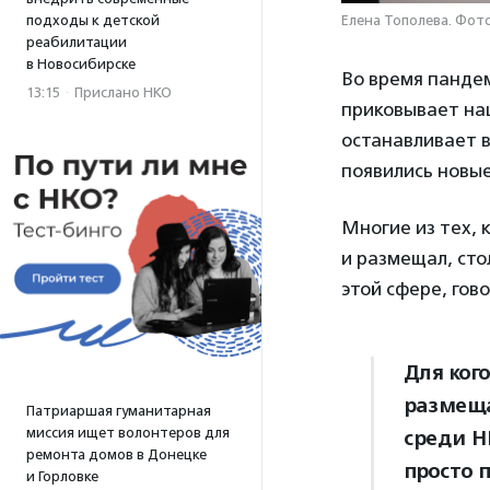
подходы к детской
Елена Тополева. Фот
реабилитации
в Новосибирске
Во время пандем
13:15
·
Прислано НКО
приковывает наш
останавливает в
появились новые
Многие из тех, 
и размещал, сто
этой сфере, гов
Для ког
размеща
Патриаршая гуманитарная
миссия ищет волонтеров для
среди Н
ремонта домов в Донецке
просто 
и Горловке