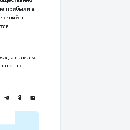
 общественно
ие прибыли в
енений в
тся
жас, а я совсем
чественно