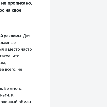
 не прописано,
с на свое
й рекламы. Для
екламные
я и место часто
такое, что
ам,
е всего, не
. Ее много,
ньги. К
кровенный обман