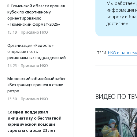
Мы работаем, 
В Тюменской области прошел
информация и
кубок по спортивному
вопросу в бла
ориентированию
достигнем
«Тюменский формат-2026»
15:19
·
Прислано НКО
Организация «Радость»
открывает сеть
ТЕГИ:
НКО и пандем
региональных подразделений
14:25
·
Прислано НКО
Московский юбилейный забег
«Без границ» прошел в стиле
ретро
ВИДЕО ПО ТЕ
13:30
·
Прислано НКО
Совфед поддержал
инициативу о бесплатной
юридической помощи
сиротам старше 23 лет