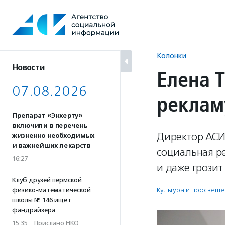
Перейти
к
содержанию
Колонки
Новости
Елена 
07.08.2026
реклам
Препарат «Энхерту»
включили в перечень
Директор АСИ
жизненно необходимых
и важнейших лекарств
социальная р
16:27
и даже грозит
Клуб друзей пермской
Культура и просвещ
физико-математической
школы № 146 ищет
фандрайзера
15:35
·
Прислано НКО