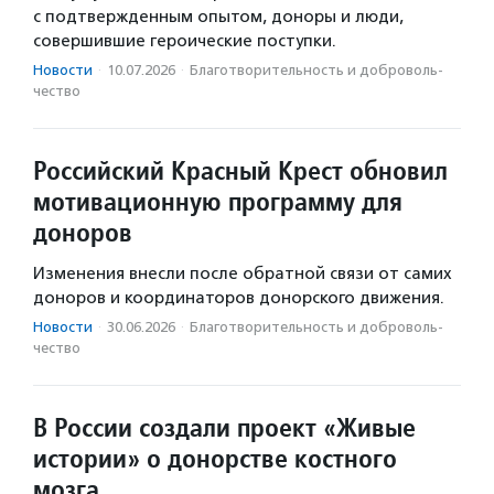
с подтвержденным опытом, доноры и люди,
совершившие героические поступки.
Новости
·
10.07.2026
·
Благотвори­тель­ность и доброволь­
чест­во
Российский Красный Крест обновил
мотивационную программу для
доноров
Изменения внесли после обратной связи от самих
доноров и координаторов донорского движения.
Новости
·
30.06.2026
·
Благотвори­тель­ность и доброволь­
чест­во
В России создали проект «Живые
истории» о донорстве костного
мозга