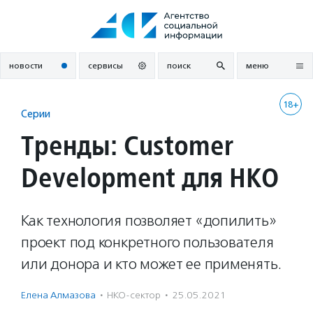
Перейти
к
содержанию
новости
сервисы
поиск
меню
18+
Серии
Тренды: Customer
Development для НКО
Как технология позволяет «допилить»
проект под конкретного пользователя
или донора и кто может ее применять.
Елена Алмазова
·
НКО-сектор
·
25.05.2021