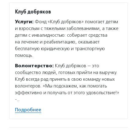
Клуб добряков
Второ
Услуги:
Фонд «Клуб добряков» помогает детям
Услуг
и взрослым с тяжелыми заболеваниями, а также
сортир
детям с инвалидностью: собирает средства
на пер
на лечение и реабилитацию, оказывает
помога
бесплатную юридическую и транспортную
Фонд п
помощь.
сеть б
Волонтерство:
Клуб добряков — это
Подро
сообщество людей, готовых прийти на выручку.
Клуб всегда рад принять в свою команду новых
волонтеров. «Мы подскажем, как помогать
эффективно и получать от этого удовольствие!»
-…
Подробнее