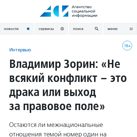
Перейти
к
содержанию
новости
сервисы
поиск
меню
18+
Интервью
Владимир Зорин: «Не
всякий конфликт – это
драка или выход
за правовое поле»
Остаются ли межнациональные
отношения темой номер один на