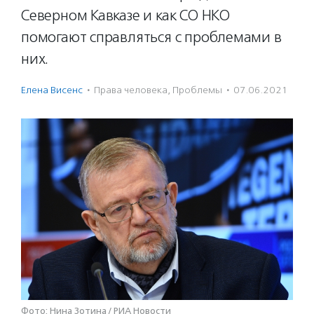
Северном Кавказе и как СО НКО
помогают справляться с проблемами в
них.
Елена Висенс
·
Права человека
,
Проблемы
·
07.06.2021
Фото: Нина Зотина / РИА Новости