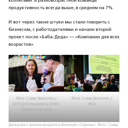
коллегами. В разновозрастной команде
продуктивность всегда выше, в среднем на 7%.
И вот через такие штуки мы стали говорить с
бизнесом, с работодателями и начали второй
проект после «Баба-Деда» — «Компании для всех
возрастов».
Фото: Слава Замыслов /
Фото: Слава Замыслов /
АСИ Для спецпроекта «НКО-
АСИ
Профи» Агентства
Социальной Информации
Дискуссия о третьем возрасте в Институте «Стрелка». Фото: Слава