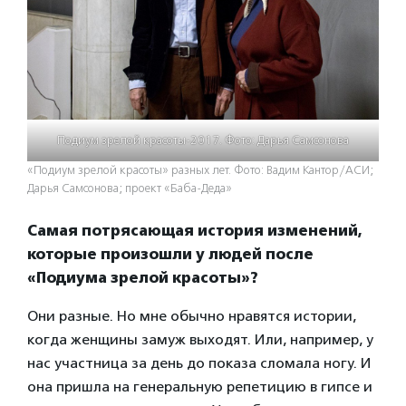
Подиум зрелой красоты-2017. Фото: Дарья Самсонова
«Подиум зрелой красоты» разных лет. Фото: Вадим Кантор/АСИ;
Дарья Самсонова; проект «Баба-Деда»
Самая потрясающая история изменений,
которые произошли у людей после
«Подиума зрелой красоты»?
Они разные. Но мне обычно нравятся истории,
когда женщины замуж выходят. Или, например, у
нас участница за день до показа сломала ногу. И
она пришла на генеральную репетицию в гипсе и