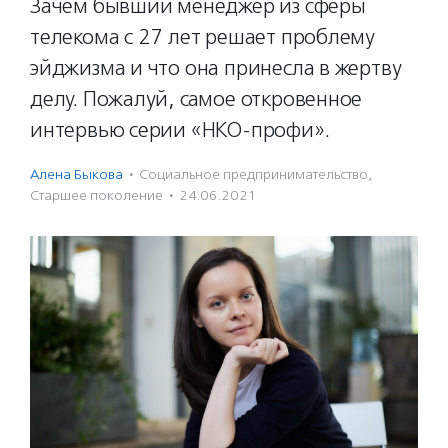
Зачем бывший менеджер из сферы
телекома с 27 лет решает проблему
эйджизма и что она принесла в жертву
делу. Пожалуй, самое откровенное
интервью серии «НКО-профи».
Алена Быкова
·
Социальное предпри­нима­тель­ство
,
Старшее поколение
·
24.06.2021