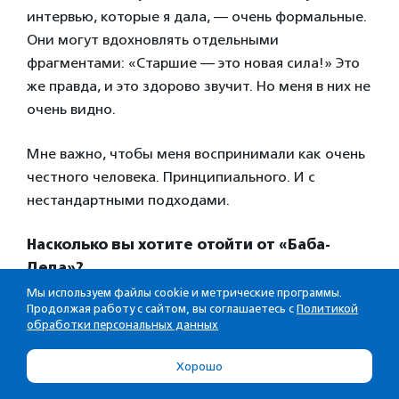
интервью, которые я дала, — очень формальные.
Они могут вдохновлять отдельными
фрагментами: «Старшие — это новая сила!» Это
же правда, и это здорово звучит. Но меня в них не
очень видно.
Мне важно, чтобы меня воспринимали как очень
честного человека. Принципиального. И с
нестандартными подходами.
Насколько вы хотите отойти от «Баба-
Деда»?
Мы используем файлы cookie и метрические программы.
Отойти — нет. Но я хочу, чтобы оно работало
Продолжая работу с сайтом, вы соглашаетесь с
Политикой
обработки персональных данных
само. То есть я там должна быть, потому что
когда основатель проекта уходит из него —
Хорошо
тогда и душа проекта уходит. Но бизнес-
процессы должны отпускать меня на какое-то