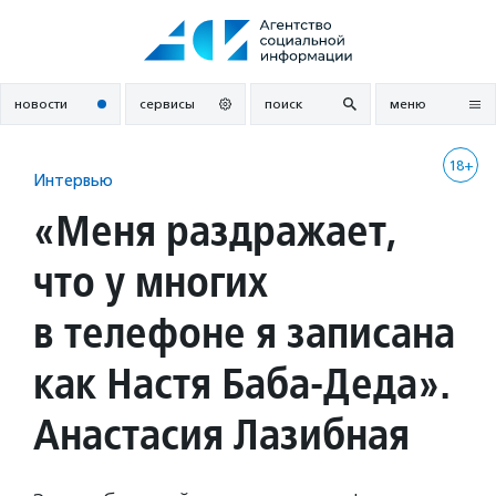
Перейти
к
содержанию
новости
сервисы
поиск
меню
18+
Интервью
«Меня раздражает,
что у многих
в телефоне я записана
как Настя Баба-Деда».
Анастасия Лазибная