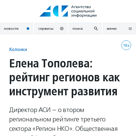
Перейти
к
содержанию
новости
сервисы
поиск
меню
18+
Колонки
Елена Тополева:
рейтинг регионов как
инструмент развития
Директор АСИ — о втором
региональном рейтинге третьего
сектора «Регион НКО». Общественная