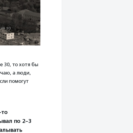
е 30, то хотя бы
учаю, а люди,
сли помогут
-то
ывал по 2-3
калывать