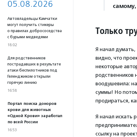
05.08.2026
самому, 
Автовладельцы Камчатки
могут получить стикеры
Только тр
о правилах добрососедства
с бурыми медведями
18:02
Я начал думать,
видно, что проек
Для родственников
пострадавших в результате
некоторые авто
атаки беспилотников под
родственников н
Геленджиком открыли
горячую линию
воодушевила: на
16:58
суммы! Но потом
продираться, ка
Портал поиска доноров
крови для животных
Я начал искать 
«Одной Крови» заработал
по всей России
предпринимателе
16:53
ссылку на проек