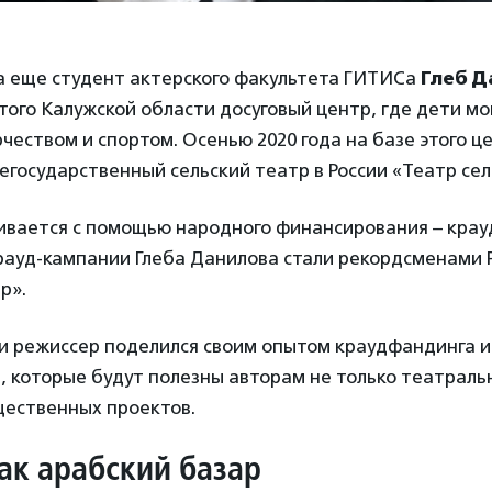
да еще студент актeрского факультета ГИТИСа
Глеб Д
стого Калужской области досуговый центр, где дети мо
чеством и спортом. Осенью 2020 года на базе этого ц
егосударственный сельский театр в России «Театр сел
вивается с помощью народного финансирования – крау
ауд-кампании Глеба Данилова стали рекордсменами Pl
р».
и режиссер поделился своим опытом краудфандинга и
, которые будут полезны авторам не только театральн
щественных проектов.
ак арабский базар