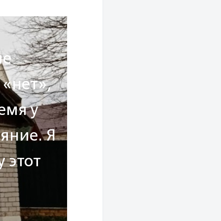
ие
 «нет»,
емя у
яние. Я
у этот