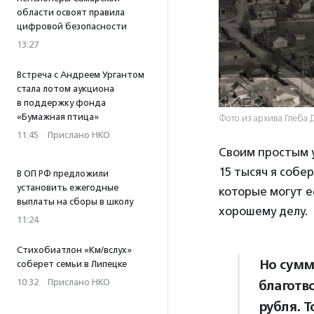
области освоят правила
цифровой безопасности
13:27
Встреча с Андреем Ургантом
стала лотом аукциона
в поддержку фонда
«Бумажная птица»
Фото из архива Глеба 
11:45
·
Прислано НКО
Своим простым у
15 тысяч я собер
В ОП РФ предложили
установить ежегодные
которые могут е
выплаты на сборы в школу
хорошему делу.
11:24
Стихобиатлон «Км/вслух»
Но сумм
соберет семьи в Липецке
10:32
·
Прислано НКО
благотв
рубля. Т