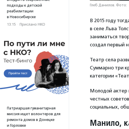
Глеб Данилов. Фото:
подходы к детской
реабилитации
в Новосибирске
В 2015 году тог
13:15
·
Прислано НКО
в селе Льва Тол
заниматься твор
создал первый н
Театр села раз
Суммарно три кр
категории «Теат
Молодой актер 
честных советов
социальных, об
Патриаршая гуманитарная
миссия ищет волонтеров для
Манило, к
ремонта домов в Донецке
и Горловке