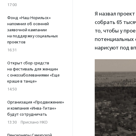
17:00
Я назвал проек
Фонд «Наш Норильск»
собрать 65 тыся
напомнил об осенней
то, чтобы у про
заявочной кампании
на поддержку социальных
потенциальных с
проектов
нарисуют под в
16:31
Открыт сбор средств
на фестиваль для женщин
с онкозаболеваниями «Еще
краше в танце»
14:50
Организация «Продвижение»
и компания «Инва-Титан»
будут сотрудничать
13:30
·
Прислано НКО
Пенсионеры Самарской