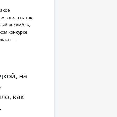
такое
дея сделать так,
ный ансамбль,
ком конкурсе.
льтат –
дкой, на
ь
ло, как
.