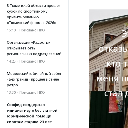
В Тюменской области прошел
кубок по спортивному
ориентированию
«Тюменский формат-2026»
15:19
·
Прислано НКО
Э
Организация «Радость»
отказы
открывает сеть
региональных подразделений
кто-
14:25
·
Прислано НКО
Московский юбилейный забег
меня п
«Без границ» прошел в стиле
ретро
стал 
13:30
·
Прислано НКО
Совфед поддержал
инициативу о бесплатной
юридической помощи
сиротам старше 23 лет