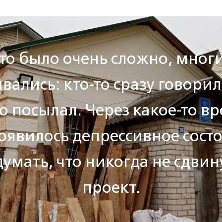
то было очень сложно, мног
вались: кто-то сразу говорил
то посылал. Через какое-то вр
оявилось депрессивное состо
думать, что никогда не сдвин
проект.