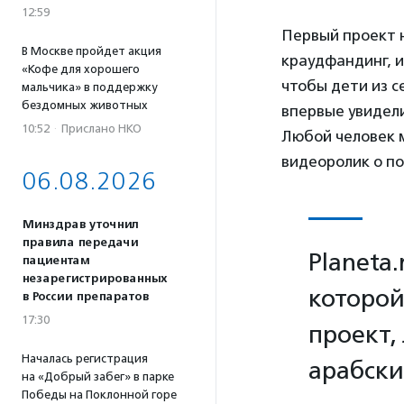
12:59
Первый проект на
В Москве пройдет акция
краудфандинг, и
«Кофе для хорошего
чтобы дети из 
мальчика» в поддержку
бездомных животных
впервые увидели
10:52
·
Прислано НКО
Любой человек м
видеоролик о по
06.08.2026
Минздрав уточнил
правила передачи
Planeta
пациентам
незарегистрированных
которой
в России препаратов
17:30
проект,
Началась регистрация
арабски
на «Добрый забег» в парке
Победы на Поклонной горе