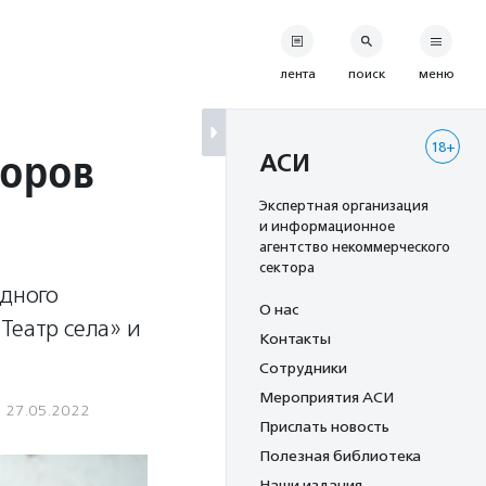
лента
поиск
меню
18+
торов
АСИ
Экспертная организация
и информационное
агентство некоммерческого
сектора
одного
О нас
Театр села» и
Контакты
Сотрудники
Мероприятия АСИ
27.05.2022
Прислать новость
Полезная библиотека
Наши издания