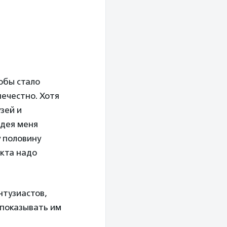
тобы стало
нечестно. Хотя
зей и
идея меня
у половину
екта надо
нтузиастов,
л показывать им