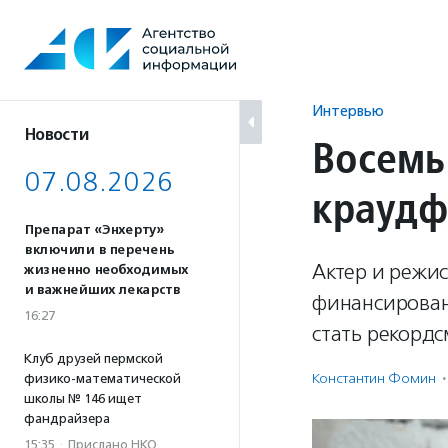
Перейти
к
содержанию
Интервью
Новости
Восемь
07.08.2026
краудф
Препарат «Энхерту»
включили в перечень
Актер и режис
жизненно необходимых
и важнейших лекарств
финансировани
16:27
стать рекордс
Клуб друзей пермской
Константин Фомин
·
физико-математической
школы № 146 ищет
фандрайзера
15:35
·
Прислано НКО