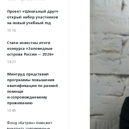
Проект «Школьный друг»
открыл набор участников
на новый учебный год
15:16
Стали известны итоги
конкурса «Заповедные
острова России — 2026»
14:21
Минтруд представил
программы повышения
квалификации по ранней
помощи
и сопровождаемому
проживанию
13:45
Фонд «Катрен» поможет
внедрить современные