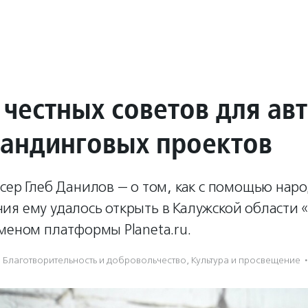
 честных советов для ав
андинговых проектов
сер Глеб Данилов — о том, как с помощью нар
я ему удалось открыть в Калужской области «
меном платформы Planeta.ru.
Благотвори­тель­ность и доброволь­чест­во
,
Культура и просвещение
·