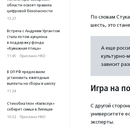
области освоят правила
цифровой безопасности
По словам Стука
13:27
шесть, это стан
Встреча с Андреем Ургантом
стала лотом аукциона
в поддержку фонда
А еще росс
«Бумажная птица»
культурно-м
11:45
·
Прислано НКО
зависит раз
В ОП РФ предложили
установить ежегодные
выплаты на сборы в школу
Игра на п
11:24
Стихобиатлон «Км/вслух»
С другой сторон
соберет семьи в Липецке
университете ес
10:32
·
Прислано НКО
эксперты.