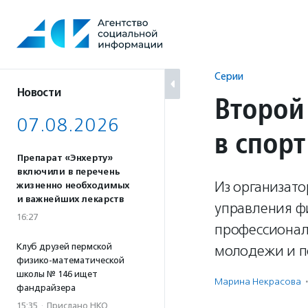
Перейти
к
содержанию
Серии
Новости
Второй
07.08.2026
в спорт
Препарат «Энхерту»
включили в перечень
Из организато
жизненно необходимых
и важнейших лекарств
управления фи
16:27
профессионал
Клуб друзей пермской
молодежи и по
физико-математической
школы № 146 ищет
Марина Некрасова
·
фандрайзера
15:35
·
Прислано НКО