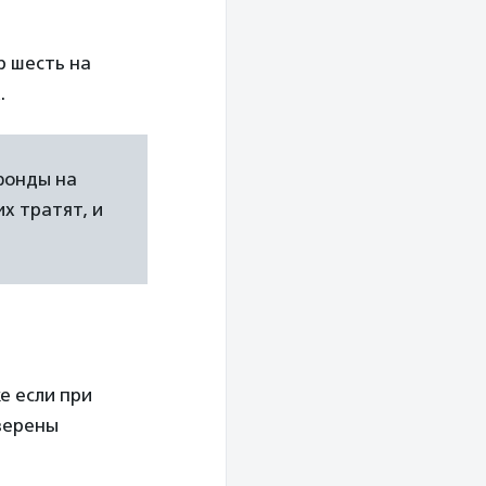
р шесть на
.
фонды на
х тратят, и
е если при
уверены