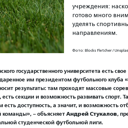
учреждения: наско
готово много вни
уделять спортивн
направлениям.
Фото: Blocks Fletcher / Unspla
нского государственного университета есть сво
одаренное им президентом футбольного клуба 
носит результаты: там проходят массовые соре
 есть секции и возможность развивать спорт. Та
м есть доступность, а значит, и возможность от
 команды», – объясняет
Андрей Стукалов
, п
льной студенческой футбольной лиги.