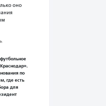
лько оно
мания
ым
sh
е футбольное
«Краснодар».
внования по
м, где есть
бора для
резидент