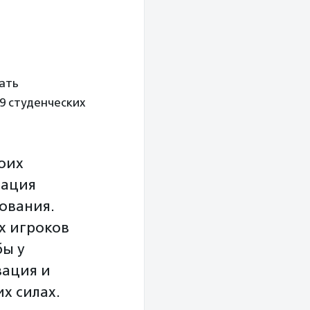
ать
19 студенческих
оих
иация
ования.
х игроков
бы у
вация и
их силах.