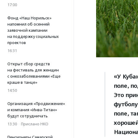
17:00
Фонд «Наш Норильск»
напомнил об осенней
заявочной кампании
на поддержку социальных
проектов
16:31
Открыт сбор средств
на фестиваль для женщин
«У Куба
с онкозаболеваниями «Еще
краше в танце»
поле, п
14:50
Это при
футболу,
Организация «Продвижение»
и компания «Инва-Титан»
поле, та
будут сотрудничать
хорошей
13:30
·
Прислано НКО
Национа
Пенсионеры Самарской