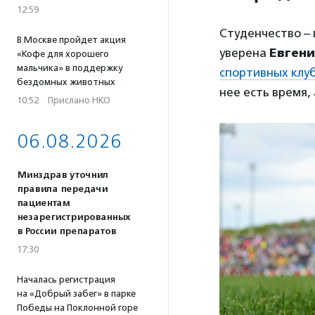
12:59
Студенчество – 
В Москве пройдет акция
уверена
Евгени
«Кофе для хорошего
мальчика» в поддержку
спортивных клу
бездомных животных
нее есть время,
10:52
·
Прислано НКО
06.08.2026
Минздрав уточнил
правила передачи
пациентам
незарегистрированных
в России препаратов
17:30
Началась регистрация
на «Добрый забег» в парке
Победы на Поклонной горе