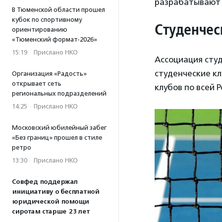
разрабатывают 
В Тюменской области прошел
кубок по спортивному
Студенчес
ориентированию
«Тюменский формат-2026»
15:19
·
Прислано НКО
Ассоциация сту
студенческие кл
Организация «Радость»
открывает сеть
клубов по всей Р
региональных подразделений
14:25
·
Прислано НКО
Московский юбилейный забег
«Без границ» прошел в стиле
ретро
13:30
·
Прислано НКО
Совфед поддержал
инициативу о бесплатной
юридической помощи
сиротам старше 23 лет