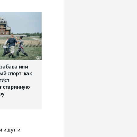
забава или
й спорт: как
гист
т старинную
ру
и ищут и