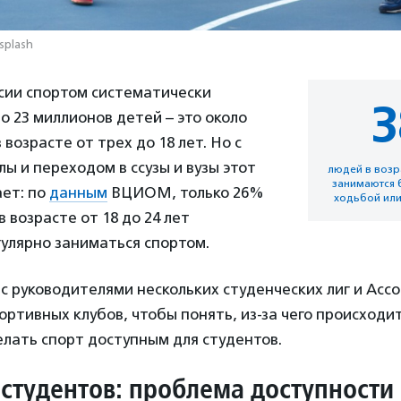
splash
оссии спортом систематически
3
о 23 миллионов детей – это около
возрасте от трех до 18 лет. Но с
ы и переходом в ссузы и вузы этот
людей в возра
занимаются 
ает: по
данным
ВЦИОМ, только 26%
ходьбой или
 возрасте от 18 до 24 лет
улярно заниматься спортом.
с руководителями нескольких студенческих лиг и Асс
ортивных клубов, чтобы понять, из-за чего происходит
лать спорт доступным для студентов.
 студентов: проблема доступности