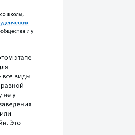
 со школы,
туденческих
ообщества и у
этом этапе
для
е все виды
 равной
 не у
 заведения
 или
н. Это