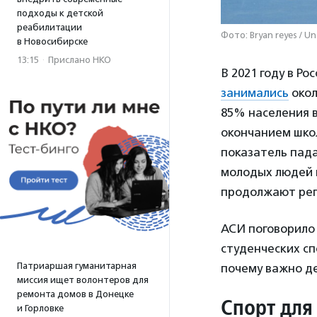
подходы к детской
реабилитации
Фото: Bryan reyes / Un
в Новосибирске
13:15
·
Прислано НКО
В 2021 году в Р
занимались
окол
85% населения в 
окончанием школ
показатель пад
молодых людей в
продолжают рег
АСИ поговорило 
студенческих сп
Патриаршая гуманитарная
почему важно де
миссия ищет волонтеров для
ремонта домов в Донецке
Спорт для
и Горловке