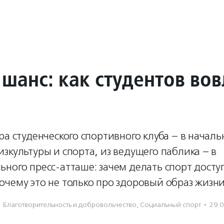
 шанс: как студентов во
ра студенческого спортивного клуба – в началь
зкультуры и спорта, из ведущего паблика – в
ьного пресс-атташе: зачем делать спорт дост
чему это не только про здоровый образ жизни
Благотвори­тель­ность и доброволь­чест­во
,
Социальный спорт
·
29.