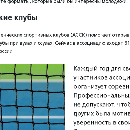
те форматы, которые были бы интересны молодежи.
кие клубы
денческих спортивных клубов (АССК) помогает открыв
убы при вузах и ссузах. Сейчас в ассоциацию входят 6
оссии.
Каждый год для св
участников ассоц
организует соревн
Профессиональны
не допускают, что
других была моти
уверенность в сво