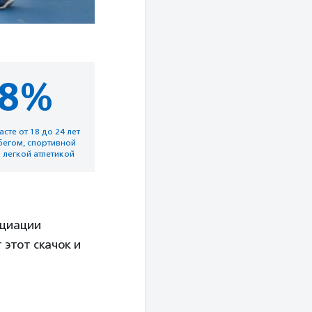
8%
сте от 18 до 24 лет
бегом, спортивной
 легкой атлетикой
оциации
 этот скачок и