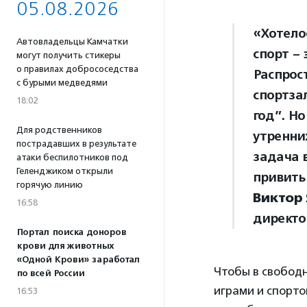
05.08.2026
«Хотело
Автовладельцы Камчатки
спорт – 
могут получить стикеры
о правилах добрососедства
Распрос
с бурыми медведями
спортза
18:02
год”. Но
Для родственников
утренни
пострадавших в результате
задача 
атаки беспилотников под
Геленджиком открыли
привить
горячую линию
Виктор
16:58
директо
Портал поиска доноров
крови для животных
«Одной Крови» заработал
Чтобы в свобод
по всей России
играми и спорто
16:53