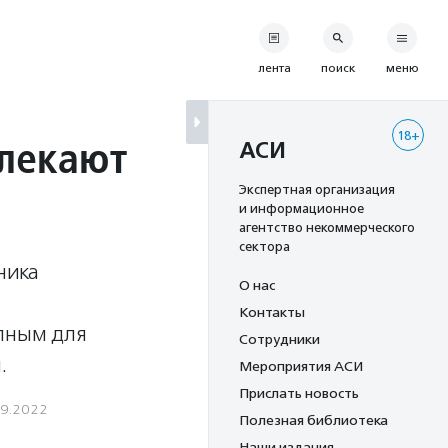
лента
поиск
меню
18+
влекают
АСИ
Экспертная организация
и информационное
агентство некоммерческого
сектора
ника
О нас
Контакты
упным для
Сотрудники
.
Мероприятия АСИ
Прислать новость
09.2022
Полезная библиотека
Наши издания