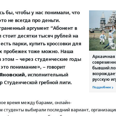
сь бы, чтобы у нас понимали, что
это не всегда про деньги.
траненный аргумент “Абонент в
л стоит десятки тысяч рублей на
 есть парки, купить кроссовки для
х пробежек тоже можно. Наша
Архаичная 
в этом – через студенческие годы
современны
 это понимание», – говорит
бывший ло
возрождае
 Яновский
, исполнительный
русскую иг
р Студенческой гребной лиги.
Подробнее
ное время между барами, онлайн-
м студенты выбирали последний вариант, организаци