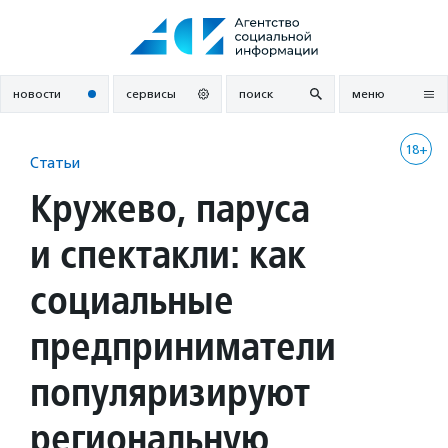
Перейти
к
содержанию
новости
сервисы
поиск
меню
18+
Статьи
Кружево, паруса
и спектакли: как
социальные
предприниматели
популяризируют
региональную