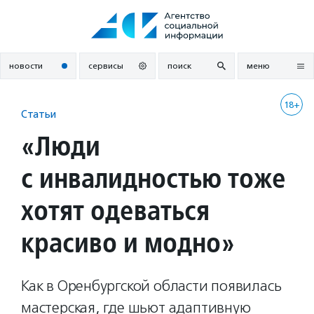
Перейти
к
содержанию
новости
сервисы
поиск
меню
18+
Статьи
«Люди
с инвалидностью тоже
хотят одеваться
красиво и модно»
Как в Оренбургской области появилась
мастерская, где шьют адаптивную