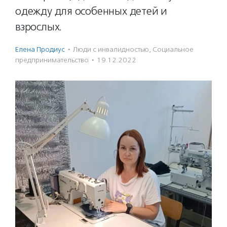
одежду для особенных детей и
взрослых.
Елена Продиус
·
Люди с инвалидностью
,
Социальное
предпри­нима­тель­ство
·
19.12.2022