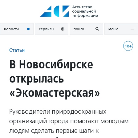
Перейти
к
содержанию
новости
сервисы
поиск
меню
18+
Статьи
В Новосибирске
открылась
«Экомастерская»
Руководители природоохранных
организаций города помогают молодым
людям сделать первые шаги к