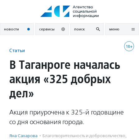
Перейти
к
содержанию
новости
сервисы
поиск
меню
18+
Статьи
В Таганроге началась
акция «325 добрых
дел»
Акция приурочена к 325-й годовщине
со дня основания города.
Яна Сахарова
·
Благотвори­тель­ность и доброволь­чест­во
,