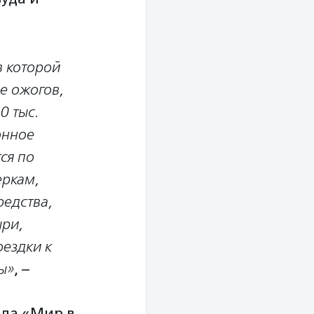
в которой
е ожогов,
0 тыс.
онное
ся по
ркам,
едства,
ыри,
оездки к
ы»
, –
нда «Мир в