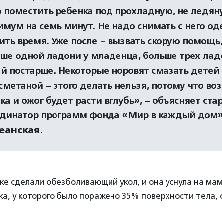
 поместить ребенка под прохладную, не ледян
мум на семь минут. Не надо снимать с него од
ить время. Уже после – вызвать скорую помощь,
ше одной ладони у младенца, больше трех лад
й постарше. Некоторые норовят смазать детей
сметаной – этого делать нельзя, потому что во
ка и ожог будет расти вглубь», – объясняет ст
рдинатор программ фонда «Мир в каждый дом
еанская
.
ке сделали обезболивающий укол, и она уснула на мам
а, у которого было поражено 35% поверхности тела, с