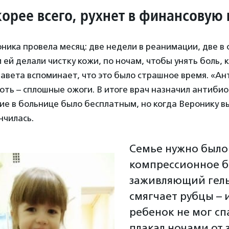
корее всего, рухнет в финансовую
ника провела месяц: две недели в реанимации, две в
ей делали чистку кожи, по ночам, чтобы унять боль, 
авета вспоминает, что это было страшное время. «А
оть – сплошные ожоги. В итоге врач назначил антиби
ие в больнице было бесплатным, но когда Веронику в
нчилась.
Семье нужно было
компрессионное б
заживляющий гель
смягчает рубцы – 
ребенок не мог сп
плакал ночами от 