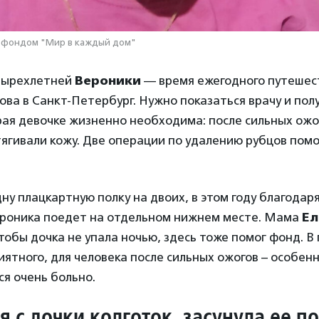
 фондом "Мир в каждый дом"
тырехлетней
Вероники
— время ежегодного путешес
ова в Санкт-Петербург. Нужно показаться врачу и пол
ая девочке жизненно необходима: после сильных ожо
тягивали кожу. Две операции по удалению рубцов помо
ну плацкартную полку на двоих, в этом году благодар
ероника поедет на отдельном нижнем месте. Мама
Ел
тобы дочка не упала ночью, здесь тоже помог фонд. В
ятного, для человека после сильных ожогов – особенн
ся очень больно.
я с дочки колготок, засунула ее п