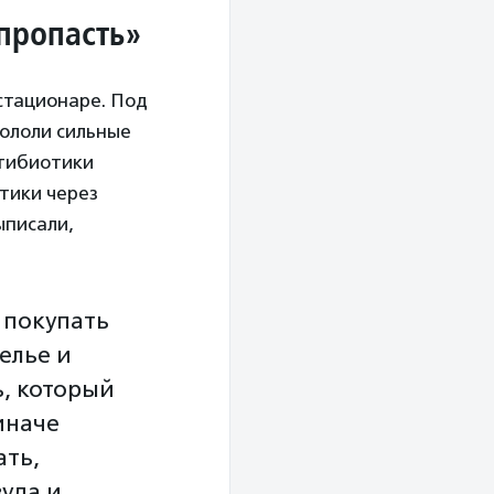
 пропасть»
 стационаре. Под
кололи сильные
нтибиотики
отики через
ыписали,
 покупать
елье и
, который
иначе
ать,
зуда и