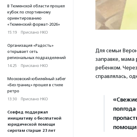
В Тюменской области прошел
кубок по спортивному
ориентированию
«Тюменский формат-2026»
15:19
·
Прислано НКО
Организация «Радость»
Для семьи Веро
открывает сеть
региональных подразделений
заправке, мама 
14:25
·
Прислано НКО
ребенком. Через
справлялась, од
Московский юбилейный забег
«Без границ» прошел в стиле
ретро
«Свежие
13:30
·
Прислано НКО
полгода 
Совфед поддержал
пропаст
инициативу о бесплатной
юридической помощи
помощи,
сиротам старше 23 лет