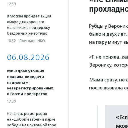
12:59
прохладн
В Москве пройдет акция
«Кофе для хорошего
Рубцы у Вероник
мальчика» в поддержку
бездомных животных
было и двух лет
10:52
·
Прислано НКО
на пару минут в
06.08.2026
«Я не поняла, к
Веронику, котор
Минздрав уточнил
правила передачи
Мама сразу, не 
пациентам
после вызвала с
незарегистрированных
в России препаратов
17:30
Началась регистрация
«Есл
на «Добрый забег» в парке
може
Победы на Поклонной горе