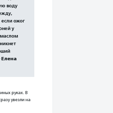
ую воду
ежду,
 если ожог
оней у
 маслом
зникнет
арший
»
Елена
иных руках. В
разу увезли на