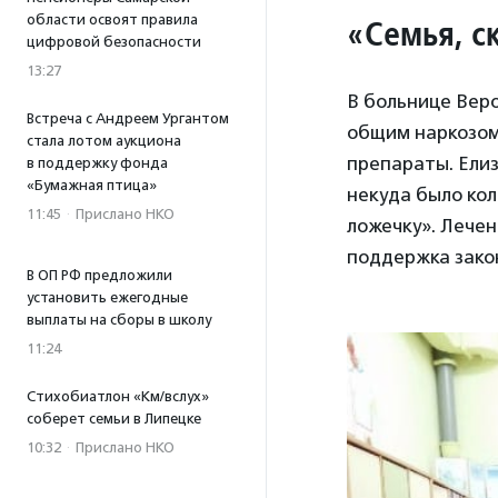
области освоят правила
«Семья, с
цифровой безопасности
13:27
В больнице Веро
Встреча с Андреем Ургантом
общим наркозом 
стала лотом аукциона
препараты. Елиз
в поддержку фонда
«Бумажная птица»
некуда было кол
11:45
·
Прислано НКО
ложечку». Лечен
поддержка зако
В ОП РФ предложили
установить ежегодные
выплаты на сборы в школу
11:24
Стихобиатлон «Км/вслух»
соберет семьи в Липецке
10:32
·
Прислано НКО