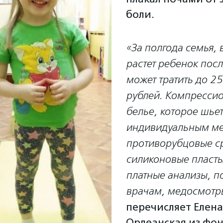
боли.
«За полгода семья, 
растет ребенок посл
может тратить до 25
рублей. Компресси
белье, которое шьет
индивидуальным ме
противорубцовые ср
силиконовые пласт
платные анализы, п
врачам, медосмотр
перечисляет Елена
Орлеанская из фо