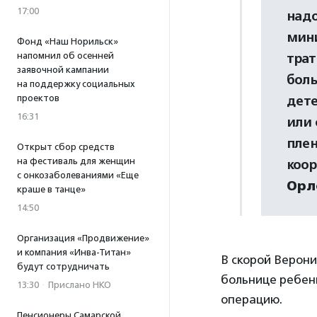
17:00
надо
мини
Фонд «Наш Норильск»
напомнил об осенней
трат
заявочной кампании
боль
на поддержку социальных
проектов
дете
16:31
или 
плен
Открыт сбор средств
на фестиваль для женщин
коо
с онкозаболеваниями «Еще
Орл
краше в танце»
14:50
Организация «Продвижение»
и компания «Инва-Титан»
В скорой Верони
будут сотрудничать
больнице ребенк
13:30
·
Прислано НКО
операцию.
Пенсионеры Самарской