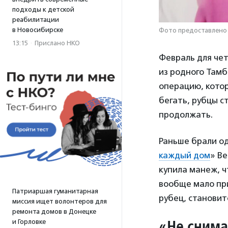
подходы к детской
реабилитации
в Новосибирске
Фото предоставлено
13:15
·
Прислано НКО
Февраль для че
из родного Тамб
операцию, котор
бегать, рубцы с
продолжать.
Раньше брали од
каждый дом
» В
купила манеж, ч
вообще мало при
Патриаршая гуманитарная
рубец, становит
миссия ищет волонтеров для
ремонта домов в Донецке
«Не снима
и Горловке