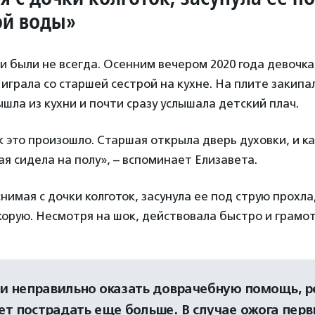
ой воды»
и были не всегда. Осенним вечером 2020 года девочка
, играла со старшей сестрой на кухне. На плите закип
ышла из кухни и почти сразу услышала детский плач.
ак это произошло. Старшая открыла дверь духовки, и к
ая сидела на полу», – вспоминает Елизавета.
снимая с дочки колготок, засунула ее под струю прохл
корую. Несмотря на шок, действовала быстро и грамо
и неправильно оказать доврачебную помощь, р
т пострадать еще больше. В случае ожога пер