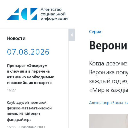
Перейти
к
содержанию
Серии
Новости
Верони
07.08.2026
Когда девочке
Препарат «Энхерту»
Вероника полу
включили в перечень
жизненно необходимых
каждый год ез
и важнейших лекарств
«Мир в кажды
16:27
Клуб друзей пермской
Александра Захватк
физико-математической
школы № 146 ищет
фандрайзера
15:35
·
Прислано НКО