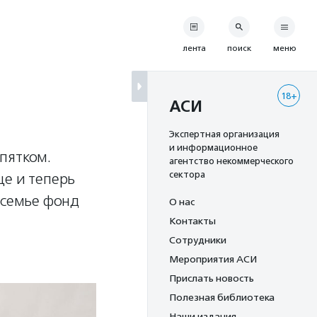
лента
поиск
меню
18+
АСИ
Экспертная организация
и информационное
ипятком.
агентство некоммерческого
сектора
це и теперь
 семье фонд
О нас
Контакты
Сотрудники
Мероприятия АСИ
Прислать новость
Полезная библиотека
Наши издания