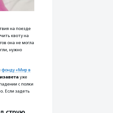
твия на поезде
учить квоту на
гов она не могла
гли, нужно
я
фонду «Мир в
изавета
уже
 падении с полки
о. Если задеть
од струю