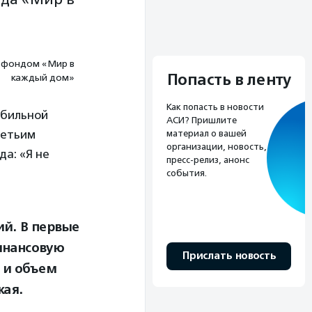
 фондом «Мир в
Попасть в ленту
каждый дом»
Как попасть в новости
обильной
АСИ? Пришлите
ретьим
материал о вашей
организации, новость,
да: «Я не
пресс-релиз, анонс
события.
й. В первые
финансовую
Прислать новость
 и объем
кая.