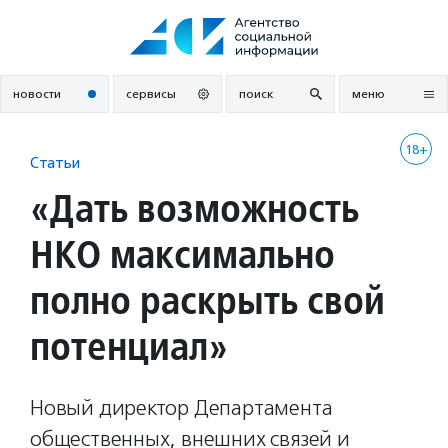
Перейти
к
содержанию
новости
сервисы
поиск
меню
18+
Статьи
«Дать возможность
НКО максимально
полно раскрыть свой
потенциал»
Новый директор Департамента
общественных, внешних связей и