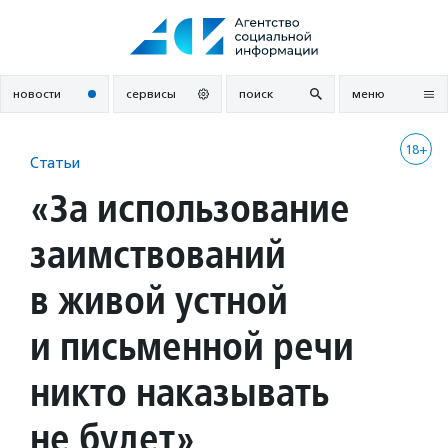
Перейти
к
содержанию
новости
сервисы
поиск
меню
18+
Статьи
«За использование
заимствований
в живой устной
и письменной речи
никто наказывать
не будет»