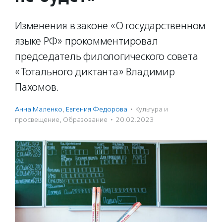
Изменения в законе «О государственном
языке РФ» прокомментировал
председатель филологического совета
«Тотального диктанта» Владимир
Пахомов.
Анна Маленко
,
Евгения Федорова
·
Культура и
просвещение
,
Образование
·
20.02.2023