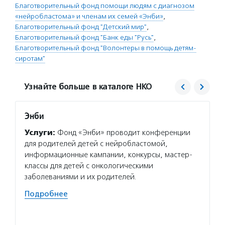
Благотворительный фонд помощи людям с диагнозом
«нейробластома» и членам их семей «Энби»
,
Благотворительный фонд "Детский мир"
,
Благотворительный фонд "Банк еды "Русь"
,
Благотворительный фонд "Волонтеры в помощь детям-
сиротам"
Узнайте больше в каталоге НКО
Энби
Детск
Услуги:
Фонд «Энби» проводит конференции
Услуг
для родителей детей с нейробластомой,
мир» о
информационные кампании, конкурсы, мастер-
социал
классы для детей с онкологическими
учрежд
заболеваниями и их родителей.
органи
семьям
Подробнее
поддер
Подро