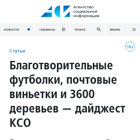
Перейти
к
содержанию
новости
сервисы
поиск
меню
18+
Статьи
Благотворительные
футболки, почтовые
виньетки и 3600
деревьев — дайджест
КСО