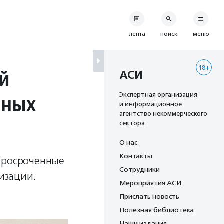
лента
поиск
меню
18+
й
АСИ
нных
Экспертная организация
и информационное
агентство некоммерческого
сектора
О нас
Контакты
 просроченные
Сотрудники
изации.
Мероприятия АСИ
Прислать новость
Полезная библиотека
Наши издания