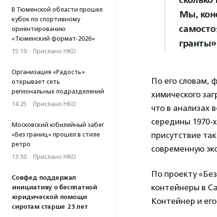
В Тюменской области прошел
Мы, коне
кубок по спортивному
самосто
ориентированию
«Тюменский формат-2026»
гранты»
15:19
·
Прислано НКО
Организация «Радость»
По его словам, 
открывает сеть
региональных подразделений
химического заг
14:25
·
Прислано НКО
что в анализах
середины 1970-х
Московский юбилейный забег
присутствие так
«Без границ» прошел в стиле
ретро
современную эк
13:30
·
Прислано НКО
По проекту «Бе
Совфед поддержал
контейнеры в Са
инициативу о бесплатной
юридической помощи
Контейнер и его
сиротам старше 23 лет