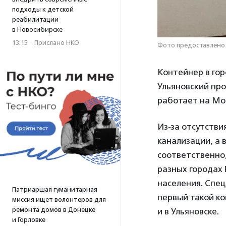
подходы к детской
реабилитации
в Новосибирске
13:15
·
Прислано НКО
Фото предоставлено
Контейнер в гор
Ульяновский пр
работает на Мос
Из-за отсутстви
канализации, а 
соответственно,
разных городах
населения. Спец
Патриаршая гуманитарная
первый такой ко
миссия ищет волонтеров для
ремонта домов в Донецке
и в Ульяновске.
и Горловке