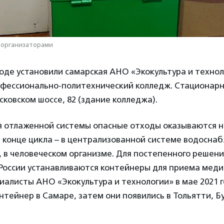
 организаторами
оде установили самарская АНО «Экокультура и технол
офессионально-политехнический колледж. Стационарн
ковском шоссе, 82 (здание колледжа).
я отлаженной системы опасные отходы оказываются на
в конце цикла – в централизованной системе водоснаб
 в человеческом организме. Для постепенного решен
 России устанавливаются контейнеры для приема мед
иалисты АНО «Экокультура и технологии» в мае 2021 
нтейнер в Самаре, затем они появились в Тольятти, Бу