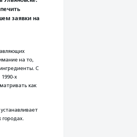
спечить
шем заявки на
ставляющих
имание на то,
ингредиенты. С
 1990-х
сматривать как
 устанавливает
 городах.