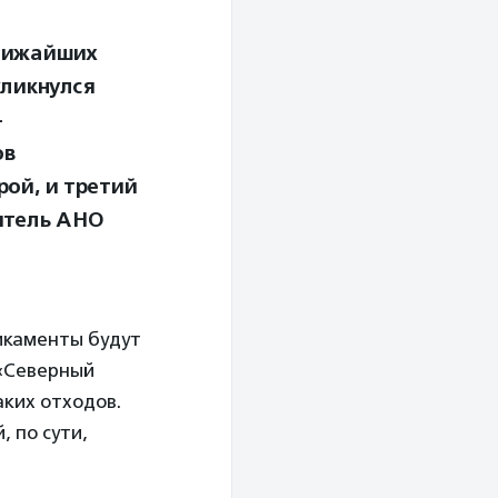
ближайших
кликнулся
-
ов
рой, и третий
итель АНО
икаменты будут
 «Северный
аких отходов.
 по сути,