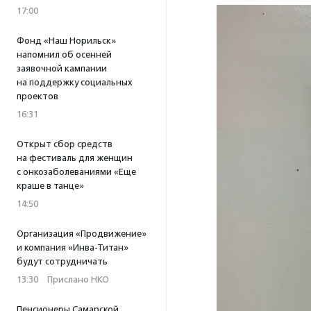
17:00
Фонд «Наш Норильск»
напомнил об осенней
заявочной кампании
на поддержку социальных
проектов
16:31
Открыт сбор средств
на фестиваль для женщин
с онкозаболеваниями «Еще
краше в танце»
14:50
Организация «Продвижение»
и компания «Инва-Титан»
будут сотрудничать
13:30
·
Прислано НКО
Пенсионеры Самарской