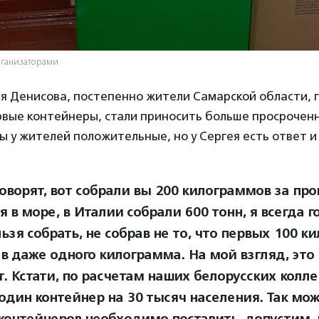
рганизаторами
я Денисова, постепенно жители Самарской области, 
рвые контейнеры, стали приносить больше просрочен
ы у жителей положительные, но у Сергея есть ответ и 
говорят, вот собрали вы 200 килограммов за пр
я в море, в Италии собрали 600 тонн, я всегда г
ьзя собрать, не собрав не то, что первых 100 к
ав даже одного килограмма. На мой взгляд, это
. Кстати, по расчетам наших белорусских колле
 один контейнер на 30 тысяч населения. Так мож
 контейнеров необходимо поставить, допустим, 