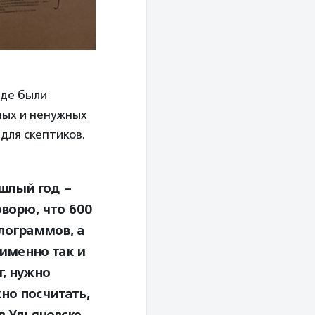
где были
ных и ненужных
для скептиков.
ошлый год –
оворю, что 600
илограммов, а
 именно так и
г, нужно
но посчитать,
в Ульяновске.