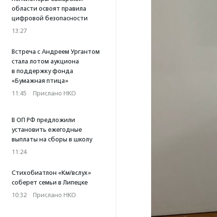
области освоят правила
цифровой безопасности
13:27
Встреча с Андреем Ургантом
стала лотом аукциона
в поддержку фонда
«Бумажная птица»
11:45
·
Прислано НКО
В ОП РФ предложили
установить ежегодные
выплаты на сборы в школу
11:24
Стихобиатлон «Км/вслух»
соберет семьи в Липецке
10:32
·
Прислано НКО