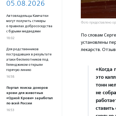
05.08.2026
Автовладельцы Камчатки
могут получить стикеры
Фото предоставлено о
о правилах добрососедства
с бурыми медведями
По словам Серге
18:02
установлены пе
лекарств. Отзыв
Для родственников
пострадавших в результате
атаки беспилотников под
Геленджиком открыли
«Когда 
горячую линию
это капл
16:58
тонн нел
Портал поиска доноров
не собр
крови для животных
«Одной Крови» заработал
работает
по всей России
ставить
16:53
сколько