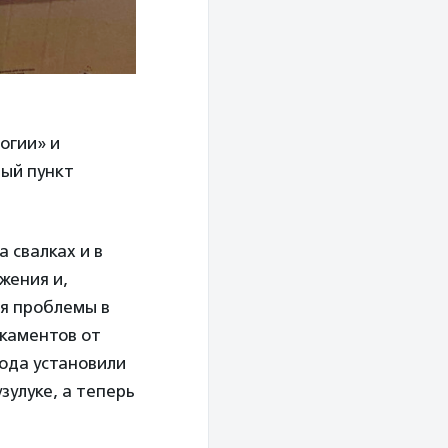
огии» и
ый пункт
 свалках и в
жения и,
ия проблемы в
икаментов от
года установили
зулуке, а теперь