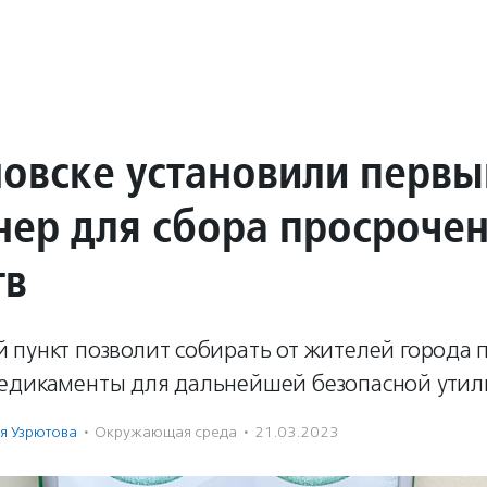
новске установили первы
нер для сбора просроче
тв
 пункт позволит собирать от жителей города
едикаменты для дальнейшей безопасной утил
я Узрютова
·
Окружающая среда
·
21.03.2023