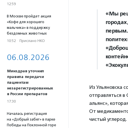
12:59
«Мы реш
В Москве пройдет акция
городах
«Кофе для хорошего
мальчика» в поддержку
первым.
бездомных животных
политех
10:52
·
Прислано НКО
«Доброц
06.08.2026
контейн
«Экокул
Минздрав уточнил
правила передачи
пациентам
Из Ульяновска 
незарегистрированных
в России препаратов
отправляться в 
17:30
альянс», котора
От медикаментов
Началась регистрация
чистый углерод.
на «Добрый забег» в парке
Победы на Поклонной горе