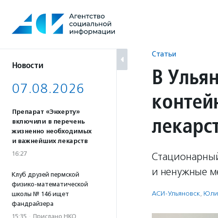
Перейти
к
содержанию
Статьи
Новости
В Улья
07.08.2026
контей
Препарат «Энхерту»
лекарс
включили в перечень
жизненно необходимых
и важнейших лекарств
16:27
Стационарный
и ненужные м
Клуб друзей пермской
физико-математической
АСИ-Ульяновск
,
Юли
школы № 146 ищет
фандрайзера
15:35
·
Прислано НКО