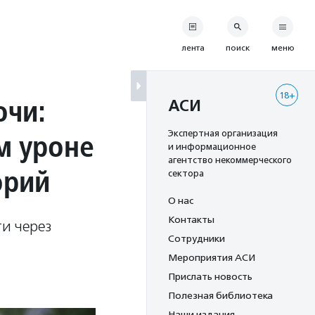
лента
поиск
меню
18+
очи:
АСИ
м уроне
Экспертная организация
и информационное
агентство некоммерческого
орий
сектора
О нас
Контакты
и через
Сотрудники
Мероприятия АСИ
Прислать новость
Полезная библиотека
Наши издания