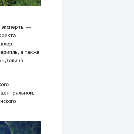
е эксперты —
роекта
Адлер,
ерипль, а также
а «Долина
кого
 центральной,
нского