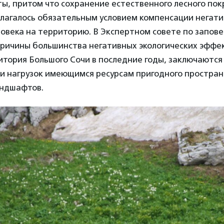
, притом что сохранение естественного лесного пок
агалось обязательным условием компенсации негат
овека на территорию. В Экспертном совете по запов
причины большинства негативных экологических эффе
итория Большого Сочи в последние годы, заключаются
и нагрузок имеющимся ресурсам пригодного простран
андшафтов.