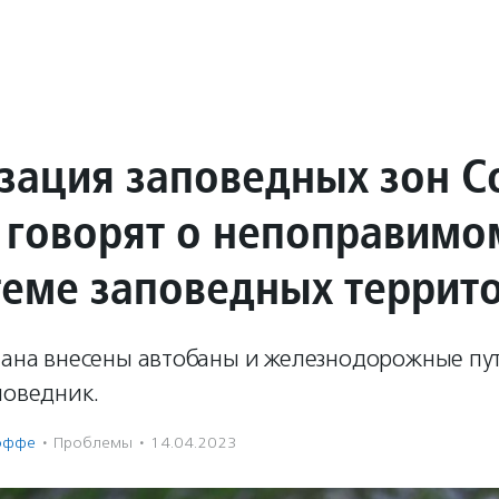
зация заповедных зон С
 говорят о непоправимо
теме заповедных террит
лана внесены автобаны и железнодорожные пут
поведник.
оффе
·
Проблемы
·
14.04.2023