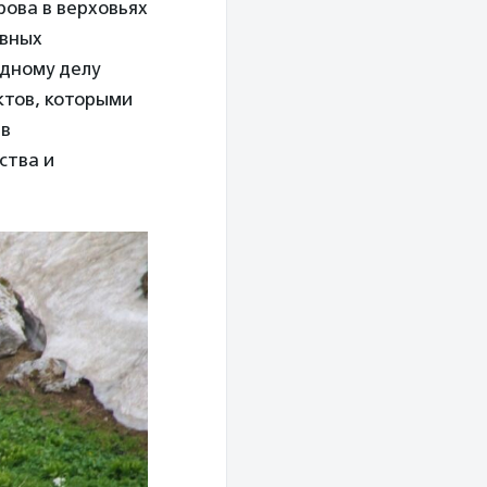
рова в верховьях
ивных
едному делу
ктов, которыми
 в
ства и