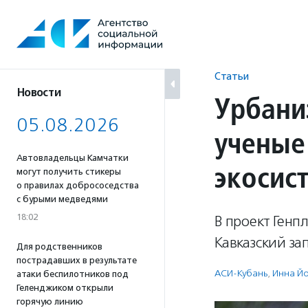
Перейти
к
содержанию
Статьи
Новости
Урбани
05.08.2026
ученые
Автовладельцы Камчатки
экосис
могут получить стикеры
о правилах добрососедства
с бурыми медведями
18:02
В проект Генп
Кавказский за
Для родственников
пострадавших в результате
АСИ-Кубань
,
Инна Й
атаки беспилотников под
Геленджиком открыли
горячую линию