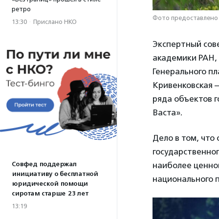
ретро
Фото предоставлено
13:30
·
Прислано НКО
Экспертный сове
академики РАН, 
Генерального пл
Кривенковская —
ряда объектов 
Васта».
Дело в том, что
государственног
наиболее ценной
Совфед поддержал
инициативу о бесплатной
национального п
юридической помощи
сиротам старше 23 лет
13:19