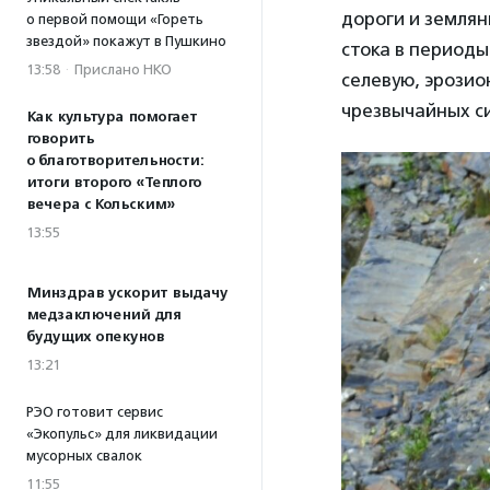
дороги и земля
о первой помощи «Гореть
звездой» покажут в Пушкино
стока в периоды
13:58
·
Прислано НКО
селевую, эрозио
чрезвычайных с
Как культура помогает
говорить
о благотворительности:
итоги второго «Теплого
вечера с Кольским»
13:55
Минздрав ускорит выдачу
медзаключений для
будущих опекунов
13:21
РЭО готовит сервис
«Экопульс» для ликвидации
мусорных свалок
11:55