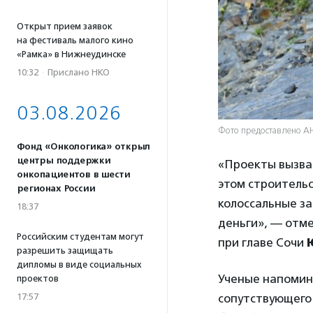
Открыт прием заявок
на фестиваль малого кино
«Рамка» в Нижнеудинске
10:32
·
Прислано НКО
03.08.2026
Фото предоставлено А
Фонд «Онкологика» открыл
центры поддержки
«Проекты вызва
онкопациентов в шести
этом строительс
регионах России
колоссальные з
18:37
деньги», — отме
Российским студентам могут
при главе Сочи
разрешить защищать
дипломы в виде социальных
Ученые напомина
проектов
сопутствующего
17:57