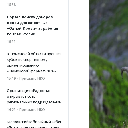
16:58
Портал поиска доноров
крови для животных
«Одной Крови» заработал
по всей России
16:53
В Тюменской области прошел
кубок по спортивному
ориентированию
«Тюменский формат-2026»
15:19
·
Прислано НКО
Организация «Радость»
открывает сеть
региональных подразделений
14:25
·
Прислано НКО
Московский юбилейный забег
«Без границ» прошел в стиле