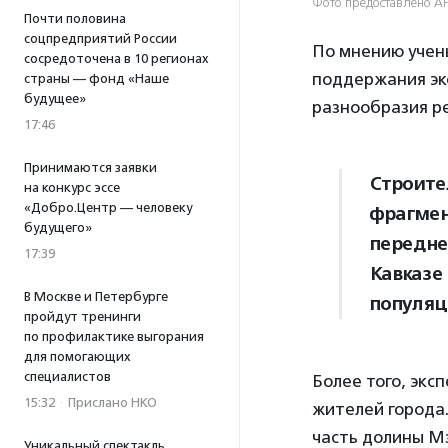
Фото предоставлено А
Почти половина
соцпредприятий России
По мнению учен
сосредоточена в 10 регионах
поддержания эк
страны — фонд «Наше
будущее»
разнообразия р
17:46
Принимаются заявки
Строите
на конкурс эссе
«Добро.Центр — человеку
фрагмен
будущего»
передне
17:39
Кавказе
В Москве и Петербурге
популяц
пройдут тренинги
по профилактике выгорания
для помогающих
специалистов
Более того, экс
15:32
·
Прислано НКО
жителей города.
часть долины М
Уникальный спектакль