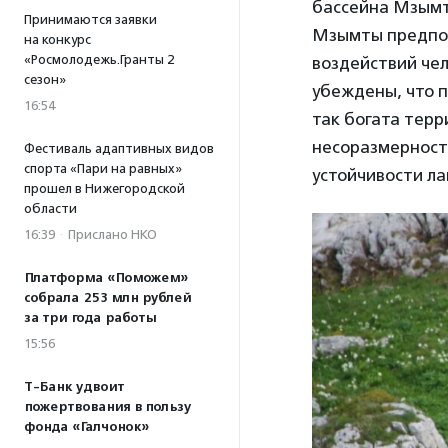
бассейна Мзымты
Принимаются заявки
Мзымты предпол
на конкурс
«Росмолодежь.Гранты 2
воздействий чел
сезон»
убеждены, что 
16:54
так богата терр
несоразмерност
Фестиваль адаптивных видов
спорта «Пари на равных»
устойчивости л
прошел в Нижегородской
области
16:39
·
Прислано НКО
Платформа «Поможем»
собрала 253 млн рублей
за три года работы
15:56
Т-Банк удвоит
пожертвования в пользу
фонда «Галчонок»