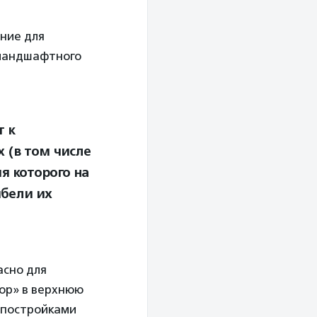
ние для
 ландшафтного
т к
 (в том числе
я которого на
ибели их
асно для
тор» в верхнюю
 постройками