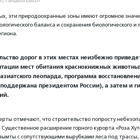
НО «Западный Кавказ»
ых, эти природоохранные зоны имеют огромное значе
ологического баланса и сохранения биологического и
егиона.
льство дорог в этих местах неизбежно приведе
тации мест обитания краснокнижных животных
азиатского леопарда, программа восстановлени
 поддержана президентом России), а затем и г
ий.
перты отмечают, что строительство попросту небезоп
 Существенное расширение горного курорта «Роза Ху
зымты с сопутствующими вырубками леса под трассы,