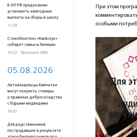
В ОП РФ предложили
При этом програ
установить ежегодные
комментировать 
выплаты на сборы в школу
особыми потреб
11:24
Стихобиатлон «Км/вслух»
соберет семьи в Липецке
10:32
·
Прислано НКО
05.08.2026
Для э
Автовладельцы Камчатки
могут получить стикеры
о правилах добрососедства
ауд
с бурыми медведями
регули
18:02
Для родственников
пострадавших в результате
атаки беспилотников под