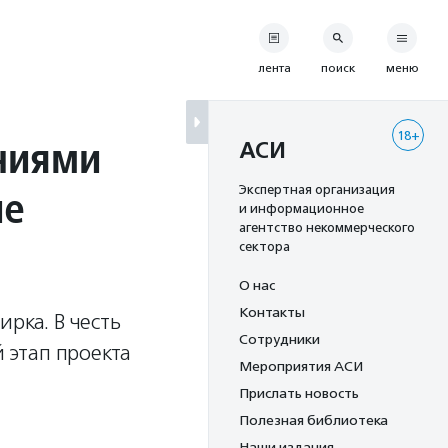
лента
поиск
меню
18+
ниями
АСИ
ие
Экспертная организация
и информационное
агентство некоммерческого
сектора
О нас
Контакты
рка. В честь
Сотрудники
й этап проекта
Мероприятия АСИ
Прислать новость
Полезная библиотека
Наши издания