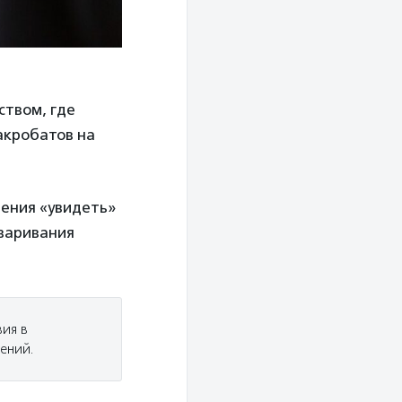
ством, где
акробатов на
рения «увидеть»
оваривания
ия в
нений.