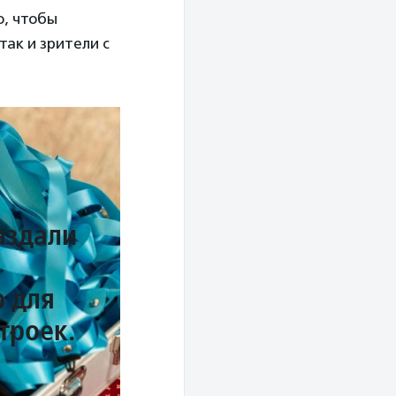
о, чтобы
так и зрители с
аздали
 для
строек.