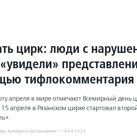
ть цирк: люди с наруше
 «увидели» представлен
щью тифлокомментария
оту апреля в мире отмечают Всемирный день ци
 15 апреля в Рязанском цирке стартовал второ
пь».
вье
,
Культура и просвещение
·
18.04.2023