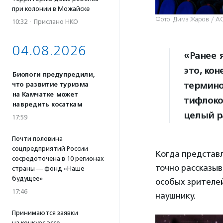
при колонии в Можайске
Фото: Дима Жаров / А
10:32
·
Прислано НКО
04.08.2026
«Ранее 
это, кон
Биологи предупредили,
термино
что развитие туризма
на Камчатке может
тифлоко
навредить косаткам
целый р
17:59
Почти половина
соцпредприятий России
Когда представл
сосредоточена в 10 регионах
точно рассказыв
страны — фонд «Наше
будущее»
особых зрителей
17:46
наушнику.
Принимаются заявки
на конкурс эссе