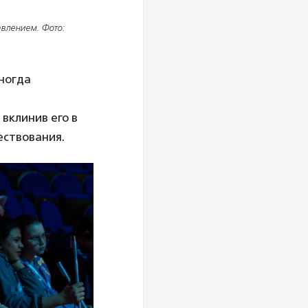
авлением. Фото:
ногда
вклинив его в
вествования.