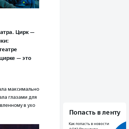
атра. Цирк —
ки:
театре
цирке — это
чала максимально
ала глазами для
вленному в ухо
Попасть в ленту
Как попасть в новости