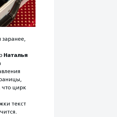
 заранее,
ор
Наталья
а
авления
траницы,
 что цирк
жки текст
учится.