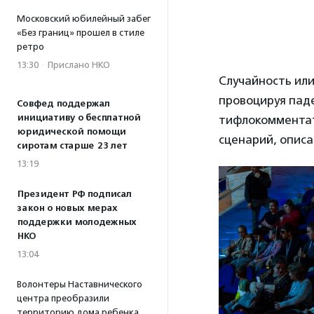
Московский юбилейный забег
«Без границ» прошел в стиле
ретро
13:30
·
Прислано НКО
Случайность ил
провоцируя пад
Совфед поддержал
инициативу о бесплатной
тифлокомментат
юридической помощи
сценарий, описа
сиротам старше 23 лет
13:19
Президент РФ подписал
закон о новых мерах
поддержки молодежных
НКО
13:04
Волонтеры Наставнического
центра преобразили
территорию дома ребенка