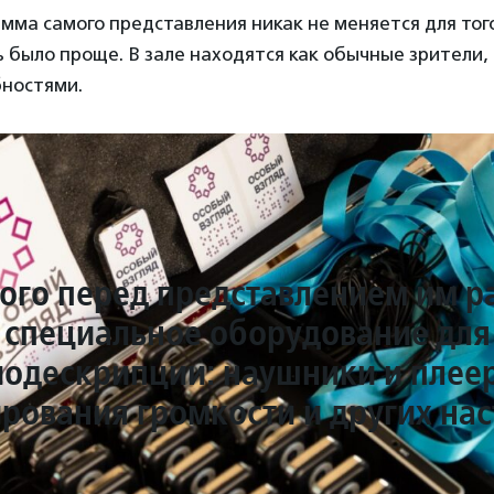
мма самого представления никак не меняется для тог
было проще. В зале находятся как обычные зрители, 
ностями.
того перед представлением им р
специальное оборудование для
иодескрипции: наушники и плеер
рования громкости и других на