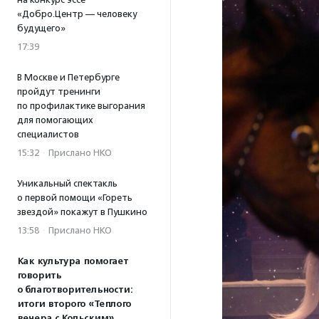
«Добро.Центр — человеку
будущего»
17:39
В Москве и Петербурге
пройдут тренинги
по профилактике выгорания
для помогающих
специалистов
15:32
·
Прислано НКО
Уникальный спектакль
о первой помощи «Гореть
звездой» покажут в Пушкино
13:58
·
Прислано НКО
Как культура помогает
говорить
о благотворительности:
итоги второго «Теплого
вечера с Кольским»