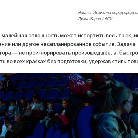
Наталья Исайкина перед предст
Дима Жаров / АСИ
и малейшая оплошность может испортить весь трюк, и
ение или другое незапланированное событие. Задача
ора — не проигнорировать произошедшее, а, быстро 
ть во всех красках без подготовки, удержав стиль по