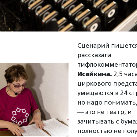
Сценарий пишется
рассказала
тифлокомментат
Исайкина.
2,5 час
циркового предст
умещаются в 24 с
но надо понимать,
— это не театр, и
зачитывать с бума
полностью не пол