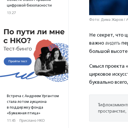
цифровой безопасности
13:27
Фото: Дима Жаров / 
Не секрет, что 
важно
видеть
пе
большой высоте
Смысл проекта 
цирковое искус
буквально всего
Встреча с Андреем Ургантом
стала лотом аукциона
Тифлокомменти
в поддержку фонда
пространстве,
«Бумажная птица»
11:45
·
Прислано НКО