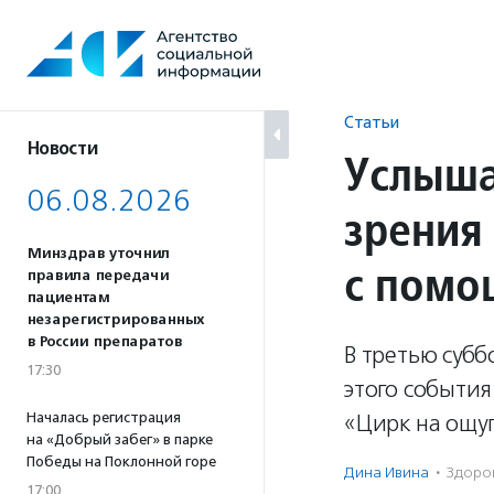
Перейти
к
содержанию
Статьи
Новости
Услыша
06.08.2026
зрения
Минздрав уточнил
с помо
правила передачи
пациентам
незарегистрированных
в России препаратов
В третью субб
17:30
этого события
Началась регистрация
«Цирк на ощу
на «Добрый забег» в парке
Победы на Поклонной горе
Дина Ивина
·
Здоро
17:00