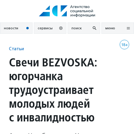
Перейти
к
содержанию
новости
сервисы
поиск
меню
18+
Статьи
Свечи BEZVOSKA:
югорчанка
трудоустраивает
молодых людей
с инвалидностью