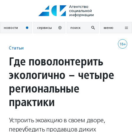
Перейти
к
содержанию
новости
сервисы
поиск
меню
18+
Статьи
Где поволонтерить
экологично – четыре
региональные
практики
Устроить экоакцию в своем дворе,
переубедить продавцов диких