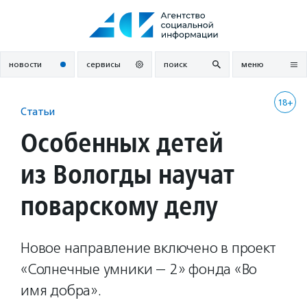
Перейти
к
содержанию
новости
сервисы
поиск
меню
18+
Статьи
Особенных детей
из Вологды научат
поварскому делу
Новое направление включено в проект
«Солнечные умники — 2» фонда «Во
имя добра».