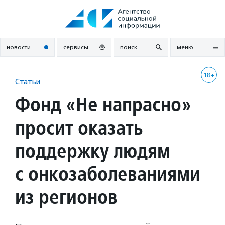
Перейти
к
содержанию
новости
сервисы
поиск
меню
18+
Статьи
Фонд «Не напрасно»
просит оказать
поддержку людям
с онкозаболеваниями
из регионов