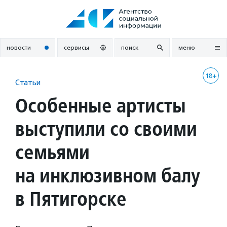
Перейти
к
содержанию
новости
сервисы
поиск
меню
18+
Статьи
Особенные артисты
выступили со своими
семьями
на инклюзивном балу
в Пятигорске