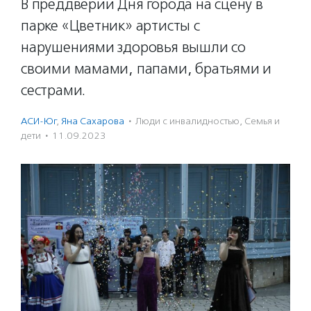
В преддверии Дня города на сцену в
парке «Цветник» артисты с
нарушениями здоровья вышли со
своими мамами, папами, братьями и
сестрами.
АСИ-Юг
,
Яна Сахарова
·
Люди с инвалидностью
,
Семья и
дети
·
11.09.2023