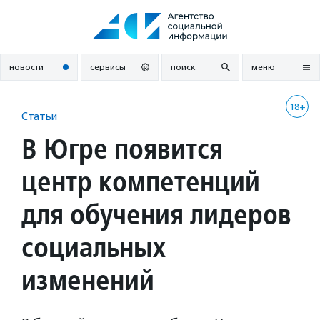
Перейти
к
содержанию
новости
сервисы
поиск
меню
18+
Статьи
В Югре появится
центр компетенций
для обучения лидеров
социальных
изменений