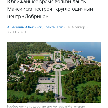
В ближайшее время вблизи Ханты-
Мансийска построят круглогодичный
центр «Добрино».
АСИ-Ханты-Мансийск
,
Лолита Гальт
·
НКО-сектор
·
29.11.2023
Изображение предоставлено Артемом Метелевым