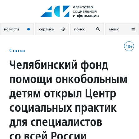
Перейти
к
содержанию
новости
сервисы
поиск
меню
18+
Статьи
Челябинский фонд
помощи онкобольным
детям открыл Центр
социальных практик
для специалистов
со всей России