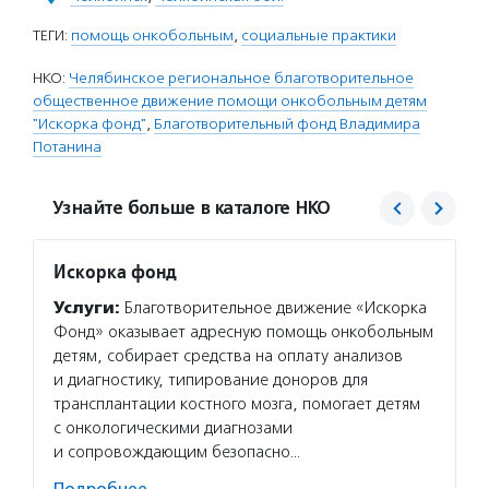
ТЕГИ:
помощь онкобольным
,
социальные практики
НКО:
Челябинское региональное благотворительное
общественное движение помощи онкобольным детям
"Искорка фонд"
,
Благотворительный фонд Владимира
Потанина
Узнайте больше в каталоге НКО
Искорка фонд
Благо
Потан
Услуги:
Благотворительное движение «Искорка
Услуг
Фонд» оказывает адресную помощь онкобольным
Потани
детям, собирает средства на оплату анализов
эндаум
и диагностику, типирование доноров для
компет
трансплантации костного мозга, помогает детям
деятел
с онкологическими диагнозами
в пери
и сопровождающим безопасно…
практи