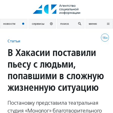
Перейти
к
содержанию
новости
сервисы
поиск
меню
18+
Статьи
В Хакасии поставили
пьесу с людьми,
попавшими в сложную
жизненную ситуацию
Постановку представила театральная
студия «Монолог» благотворительного