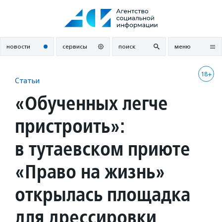
Перейти
к
содержанию
новости
сервисы
поиск
меню
18+
Статьи
«Обученных легче
пристроить»:
в тутаевском приюте
«Право на жизнь»
открылась площадка
для дрессировки